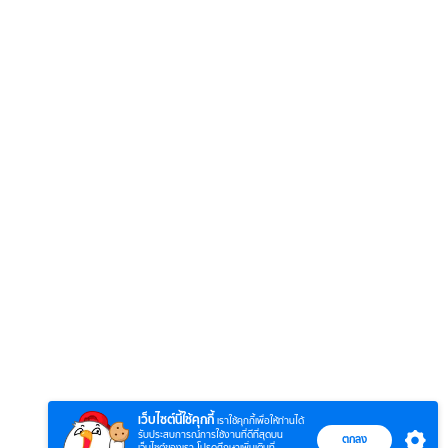
6
7
8
ยุทธ์
หากวินาทีนั้นไม่
ตำนาน
หากวินาทีนั้นไม่
พบเธอ (พากย์
ภูตถั
พบเธอ
ย)
ไทย)
(พากย
เว็บไซต์นี้ใช้คุกกี้
เราใช้คุกกี้เพื่อให้ท่านได้
รับประสบการณ์การใช้งานที่ดีที่สุดบน
ตกลง
เว็บไซต์ของเรา โปรดศึกษาเพิ่มเติมที่