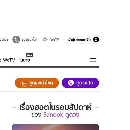
เข้าสู่ระบบสมาชิก
วจหวย
ขูดเลขนำโชค
WeTV
ve WeTV
นิยาย
รบรส
ความรู้รอบตัว
ขูดเลขนำโชค
ดูดวงสด
ฮาวทู
กูรู-รอบรู้
เรื่องฮอตในรอบสัปดาห์
เรื่อง
ของ
Sanook ดูดวง
ฮอต
ใน
รอบ