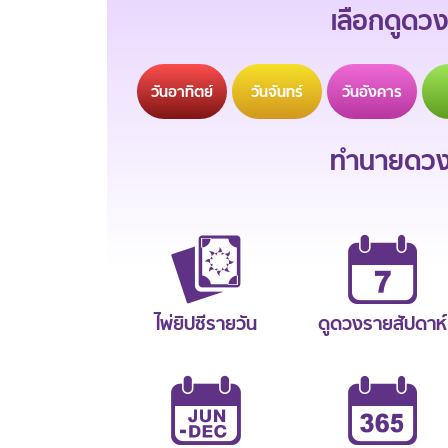
เลือกดูดวง
วัน
อาทิตย์
วัน
จันทร์
วัน
อังคาร
ทำนายดวงช
ไพ่ยิปซีรายวัน
ดูดวงรายสัปดาห์