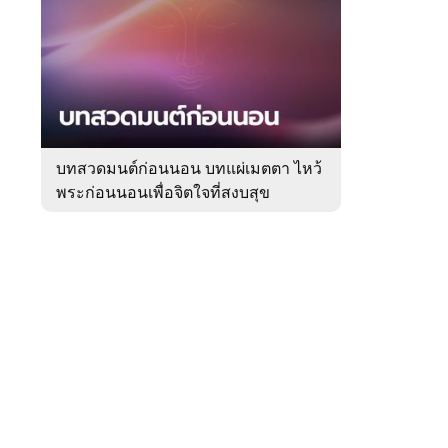
สัปดาห์
ของ
Sanook
ดูด
 WeTV
วง
บทสวดมนต์ก่อนนอน บทแผ่เมตตา ไหว้
พระก่อนนอนเพื่อจิตใจที่สงบสุข
ติดต่อโฆษณา
tencentthbd
sales@tencent.co.th
รา
ร้องเรียนเนื้อหาไม่เหมาะสม
แนะนำติชม แจ้งปัญหาการใช้งาน