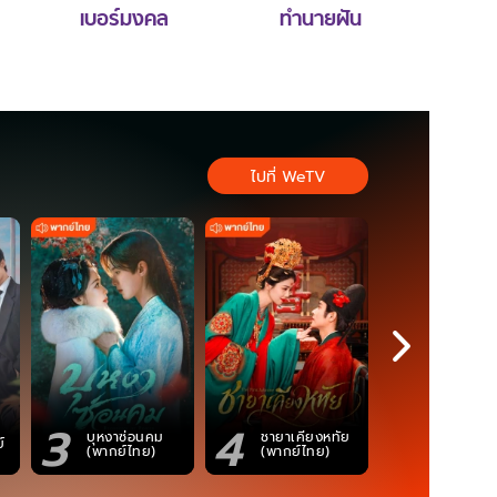
เบอร์มงคล
ทำนายฝัน
ไปที่ WeTV
3
4
5
ตำนานจอม
บุหงาซ่อนคม
ชายาเคียงหทัย
์
ภูตถังซาน
(พากย์ไทย)
(พากย์ไทย)
(พากย์ไท