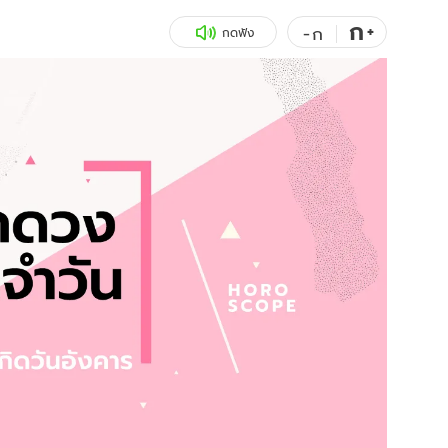
ก
สุขภาพ
+
ดูทีวี
-
ก
กดฟัง
เที่ยว-กิน
WeTV
Tasteful Thailand
Exclusive
Sanook Choice
นิยาย
ยลได้ที่
ร่วมงานกับเ