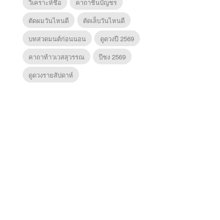
วิเคราะห์ชื่อ
คาถาชินบัญชร
ตัดผมวันไหนดี
ตัดเล็บวันไหนดี
บทสวดมนต์ก่อนนอน
ดูดวงปี 2569
คาถาท้าวเวสสุวรรณ
ปีชง 2569
ดูดวงรายสัปดาห์