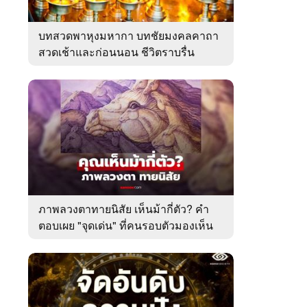
บทสวดพาหุงมหากา บทชัยมงคลคาถา
สวดเช้าและก่อนนอน ชีวิตราบรื่น
ภาพลวงตาทายนิสัย เห็นม้ากี่ตัว? คำ
ตอบเผย "จุดเด่น" ที่คนรอบตัวมองเห็น
ในตัวคุณ