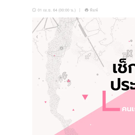
อัปเดตจีน
01 เม.ย. 64 (00:00 น.)
พิมพ์
เช็กข่าวชัวร์
ติดตามสนุกโซเชี
ดาวน์โหลดสนุกแอปฟรี
สงวนลิขสิทธิ์ ©
2569
บริษัท อิมเมจ ฟิวเจอร์ (ประเทศไทย) จำกัด