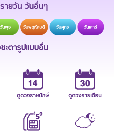
รายวัน วันอื่นๆ
วัน
พุธ
วัน
พฤหัสบดี
วัน
ศุกร์
วัน
เสาร์
ะตารูปแบบอื่น
ดูดวงรายปักษ์
ดูดวงรายเดือน