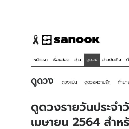
หน้าแรก
เรื่องฮอต
ข่าว
ดูดวง
ข่าวบันเทิง
ก
ดูดวง
ข่าว
ดูดวง - 
ดวงแม่น
ดูดวงความรัก
ทํานา
เรื่องฮอต
ดูดวง
ข่าว
หวยไทย
ดูดวงรายวันประจำวั
ข่าวบันเทิง
สถิติหวยไท
เมษายน 2564 สำหรับ
ข่าวกีฬา
หวยลาว
ข่าวเศรษฐกิจ