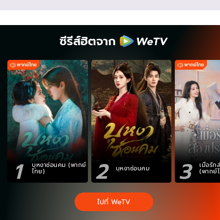
ซีรีส์ฮิตจาก
1
2
3
บุหงาซ่อนคม (พากย์
เมื่อรั
บุหงาซ่อนคม
ไทย)
(พากย์
ไปที่ WeTV