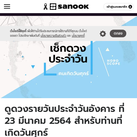
ดูดวง
เข้าสู่ระบบสมาชิก
หมวดอื่นๆ
//s.isanook.com/ho/0/ud/fxd/day/daily-
Sanook
//s.isanook.com/sr/0/images/logo-
600
60
horoscope-
new-
friday.jpg
sanook.png
เว็บไซต์นี้ใช้คุกกี้
เพื่อให้ท่านได้รับประสบการณ์การใช้งานที่ดีที่สุดบน เว็บไซต์
ตกลง
ของเรา โปรดศึกษาเพิ่มเติมที่
นโยบายความเป็นส่วนตัว
และ
นโยบายคุกกี้
ดูดวงรายวันประจำวันอังคาร ที่
23 มีนาคม 2564 สำหรับท่านที่
เกิดวันศุกร์