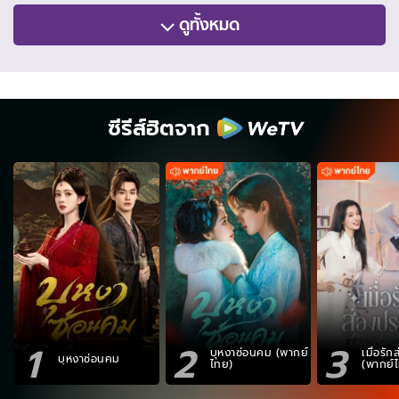
ดูทั้งหมด
ซีรีส์ฮิตจาก
1
2
3
บุหงาซ่อนคม (พากย์
เมื่อรั
บุหงาซ่อนคม
ไทย)
(พากย์