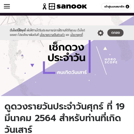
ดูดวง
เข้าสู่ระบบสมาชิก
หมวดอื่นๆ
//s.isanook.com/ho/0/ud/fxd/day/daily-
Sanook
//s.isanook.com/sr/0/images/logo-
600
60
horoscope-
new-
saturday.jpg
sanook.png
เว็บไซต์นี้ใช้คุกกี้
เพื่อให้ท่านได้รับประสบการณ์การใช้งานที่ดีที่สุดบน เว็บไซต์
ตกลง
ของเรา โปรดศึกษาเพิ่มเติมที่
นโยบายความเป็นส่วนตัว
และ
นโยบายคุกกี้
ดูดวงรายวันประจำวันศุกร์ ที่ 19
มีนาคม 2564 สำหรับท่านที่เกิด
วันเสาร์