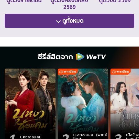
ดูดวงรายเดือน
ดูดวงครึ่งปีหลัง
ดูดวงปี 2569
2569
ดูทั้งหมด
ซีรีส์ฮิตจาก
1
2
3
บุหงาซ่อนคม (พากย์
เมื่อรั
บุหงาซ่อนคม
ไทย)
(พากย์