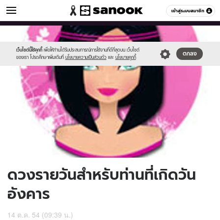
ดูดวง
เข้าสู่ระบบสมาชิก
หมวดอื่นๆ
//s.isanook.com/ho/0/ud/4/20221/170-
Sanook
//s.isanook.com/sr/0/images/logo-
600
60
tue.jpg
new-
sanook.png
เว็บไซต์นี้ใช้คุกกี้
เพื่อให้ท่านได้รับประสบการณ์การใช้งานที่ดีที่สุดบน เว็บไซต์
ตกลง
ของเรา โปรดศึกษาเพิ่มเติมที่
นโยบายความเป็นส่วนตัว
และ
นโยบายคุกกี้
ดวงรายวันสำหรับท่านที่เกิดวัน
อังคาร
14 ต.ค. 54 (09:39 น.)