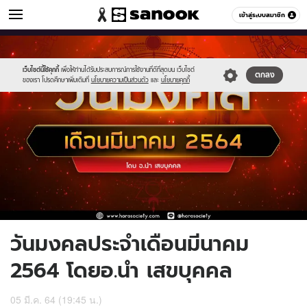
ดูดวง
เข้าสู่ระบบสมาชิก
หมวดอื่นๆ
//s.isanook.com/ho/0/ud/40/201653/newproject-
Sanook
//s.isanook.com/sr/0/images/logo-
600
60
2021-
new-
03-
sanook.png
เว็บไซต์นี้ใช้คุกกี้
เพื่อให้ท่านได้รับประสบการณ์การใช้งานที่ดีที่สุดบน เว็บไซต์
ตกลง
ของเรา โปรดศึกษาเพิ่มเติมที่
นโยบายความเป็นส่วนตัว
และ
นโยบายคุกกี้
03t1428.jpg
วันมงคลประจำเดือนมีนาคม
2564 โดยอ.นำ เสขบุคคล
05 มี.ค. 64 (19:45 น.)