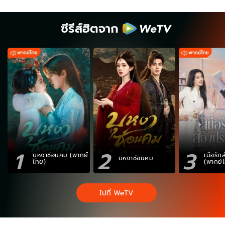
ซีรีส์ฮิตจาก
1
2
3
บุหงาซ่อนคม (พากย์
เมื่อรั
บุหงาซ่อนคม
ไทย)
(พากย์
ไปที่ WeTV