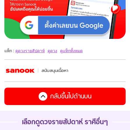
แท็ก :
ดูดวงรายสัปดาห์
ดูดวง
ดูแท็กทั้งหมด
สนับสนุนเนื้อหา
กลับขึ้นไปด้านบน
เลือกดู
ดวงรายสัปดาห์
ราศีอื่นๆ