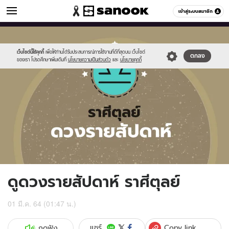
ดูดวง
เข้าสู่ระบบสมาชิก
หมวดอื่นๆ
//s.isanook.com/ho/0/ud/fxd/week/weekly-
Sanook
//s.isanook.com/sr/0/images/logo-
600
60
horoscope-
new-
libra_zodiac.jpg
sanook.png
เว็บไซต์นี้ใช้คุกกี้
เพื่อให้ท่านได้รับประสบการณ์การใช้งานที่ดีที่สุดบน เว็บไซต์
ตกลง
ของเรา โปรดศึกษาเพิ่มเติมที่
นโยบายความเป็นส่วนตัว
และ
นโยบายคุกกี้
ดูดวงรายสัปดาห์ ราศีตุลย์
01 มี.ค. 64 (01:47 น.)
Copy link
แชร์
กดฟัง