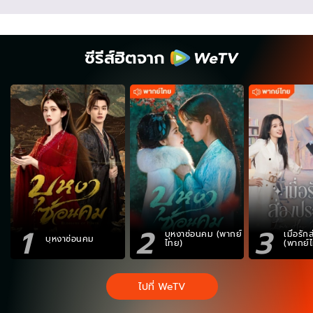
ซีรีส์ฮิตจาก
1
2
3
บุหงาซ่อนคม (พากย์
เมื่อรั
บุหงาซ่อนคม
ไทย)
(พากย์
ไปที่ WeTV