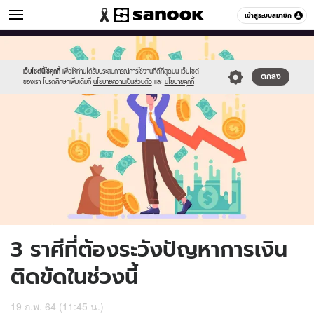
ดูดวง
เข้าสู่ระบบสมาชิก
หมวดอื่นๆ
//s.isanook.com/ho/0/ud/40/200697/newproject(96).jpg
Sanook
//s.isanook.com/sr/0/images/logo-
600
60
new-
sanook.png
เว็บไซต์นี้ใช้คุกกี้
เพื่อให้ท่านได้รับประสบการณ์การใช้งานที่ดีที่สุดบน เว็บไซต์
ตกลง
ของเรา โปรดศึกษาเพิ่มเติมที่
นโยบายความเป็นส่วนตัว
และ
นโยบายคุกกี้
3 ราศีที่ต้องระวังปัญหาการเงิน
ติดขัดในช่วงนี้
19 ก.พ. 64 (11:45 น.)