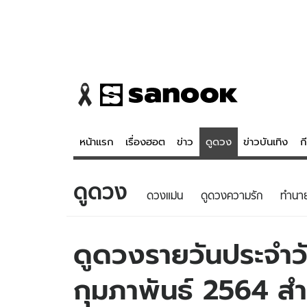
หน้าแรก
เรื่องฮอต
ข่าว
ดูดวง
ข่าวบันเทิง
ก
ดูดวง
ข่าว
ดูดวง - 
ดวงแม่น
ดูดวงความรัก
ทํานา
เรื่องฮอต
ดูดวง
ข่าว
หวยไทย
ดูดวงรายวันประจำวั
ข่าวบันเทิง
สถิติหวยไท
กุมภาพันธ์ 2564 สำห
ข่าวกีฬา
หวยลาว
ข่าวเศรษฐกิจ