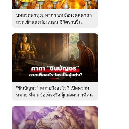
บทสวดพาหุงมหากา บทชัยมงคลคาถา
สวดเช้าและก่อนนอน ชีวิตราบรื่น
"ชินบัญชร" หมายถึงอะไร? เปิดความ
หมาย-ที่มา-ข้อเท็จจริง ผู้แต่งคาถาที่คน
ไทยคุ้นเคย