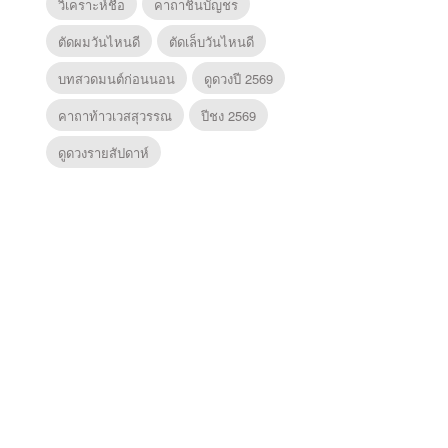
วิเคราะห์ชื่อ
คาถาชินบัญชร
ตัดผมวันไหนดี
ตัดเล็บวันไหนดี
บทสวดมนต์ก่อนนอน
ดูดวงปี 2569
คาถาท้าวเวสสุวรรณ
ปีชง 2569
ดูดวงรายสัปดาห์