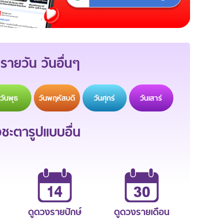
รายวัน วันอื่นๆ
วัน
พุธ
วัน
พฤหัสบดี
วัน
ศุกร์
วัน
เสาร์
ะตารูปแบบอื่น
ดูดวงรายปักษ์
ดูดวงรายเดือน