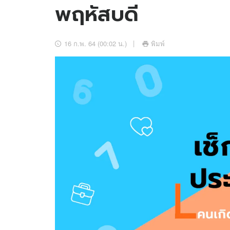
พฤหัสบดี
อัปเดตจีน
เช็กข่าวชัวร์
16 ก.พ. 64 (00:02 น.)
พิมพ์
ติดตามสนุกโซเชี
ดาวน์โหลดสนุกแอปฟรี
สงวนลิขสิทธิ์ ©
2569
บริษัท อิมเมจ ฟิวเจอร์ (ประเทศไทย) จำกัด