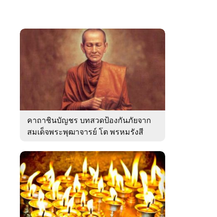
คาถาชินบัญชร บทสวดป้องกันภัยจาก
สมเด็จพระพุฒาจารย์ โต พรหมรังสี