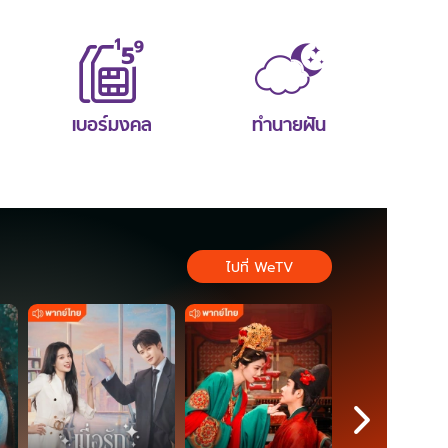
เบอร์มงคล
ทำนายฝัน
ไปที่ WeTV