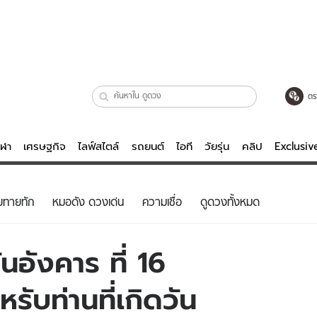
ตร
ีฬา
เศรษฐกิจ
ไลฟ์สไตล์
รถยนต์
ไอที
วัยรุ่น
คลิป
Exclusi
ตรวจหวย
ไลฟ์สไตล์
บันเทิงค
ยทายทัก
หมอดัง ดวงเด่น
ความเชื่อ
ดูดวงทั้งหมด
ผู้หญิง
หนัง-ละคร
ผู้ชาย
เพลง
นอังคาร ที่ 16
ย
วัยรุ่น
เกมส์
รับท่านที่เกิดวัน
ไอที
คลิป
รถยนต์
พอดแคสต์