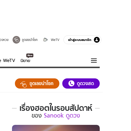
เข้าสู่ระบบสมาชิก
วจหวย
ขูดเลขนำโชค
WeTV
ve WeTV
นิยาย
รบรส
ความรู้รอบตัว
ขูดเลขนำโชค
ดูดวงสด
ฮาวทู
กูรู-รอบรู้
เรื่องฮอตในรอบสัปดาห์
เรื่อง
ของ
Sanook ดูดวง
ฮอต
ใน
รอบ