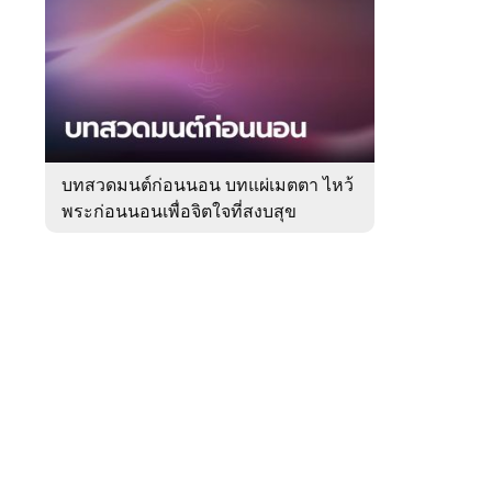
สัปดาห์
ของ
Sanook
ดูด
 WeTV
วง
บทสวดมนต์ก่อนนอน บทแผ่เมตตา ไหว้
พระก่อนนอนเพื่อจิตใจที่สงบสุข
ติดต่อโฆษณา
tencentthbd
sales@tencent.co.th
รา
ร้องเรียนเนื้อหาไม่เหมาะสม
แนะนำติชม แจ้งปัญหาการใช้งาน