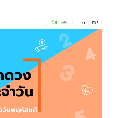
สุขภาพ
ดูทีวี
เที่ยว-กิน
WeTV
ก
+
-
ก
กดฟัง
Tasteful Thailand
Exclusive
Sanook Choice
นิยาย
ยลได้ที่
ร่วมงานกับเ