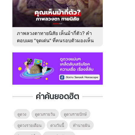
ภาพลวงตาทายนิสัย เห็นม้ากี่ตัว? คำ
ตอบเผย "จุดเด่น" ที่คนรอบตัวมองเห็น
ในตัวคุณ
คำค้นยอดฮิต
ดูดวง
ดูดวงรายวัน
ดูดวงรายปักษ์
ดูดวงรายเดือน
ดวงวันนี้
ทํานายฝัน