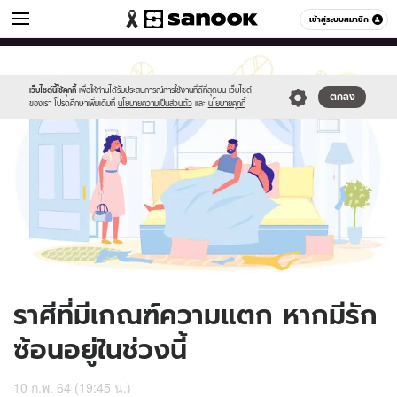
ดูดวง
เข้าสู่ระบบสมาชิก
หมวดอื่นๆ
//s.isanook.com/ho/0/ud/40/200169/istock-
Sanook
//s.isanook.com/sr/0/images/logo-
600
60
1219790890(1)
new-
(1).jpg
sanook.png
เว็บไซต์นี้ใช้คุกกี้
เพื่อให้ท่านได้รับประสบการณ์การใช้งานที่ดีที่สุดบน เว็บไซต์
ตกลง
ของเรา โปรดศึกษาเพิ่มเติมที่
นโยบายความเป็นส่วนตัว
และ
นโยบายคุกกี้
ราศีที่มีเกณฑ์ความแตก หากมีรัก
ซ้อนอยู่ในช่วงนี้
10 ก.พ. 64 (19:45 น.)