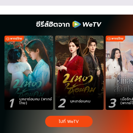
ซีรีส์ฮิตจาก
1
2
3
บุหงาซ่อนคม (พากย์
เมื่อรั
บุหงาซ่อนคม
ไทย)
(พากย์
ไปที่ WeTV