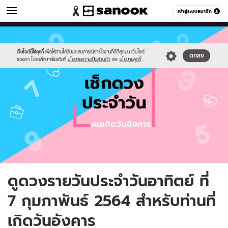
ดูดวง
เข้าสู่ระบบสมาชิก
หมวดอื่นๆ
//s.isanook.com/ho/0/ud/fxd/day/day-
Sanook
//s.isanook.com/sr/0/images/logo-
600
60
3.png
new-
sanook.png
เว็บไซต์นี้ใช้คุกกี้
เพื่อให้ท่านได้รับประสบการณ์การใช้งานที่ดีที่สุดบน เว็บไซต์
ตกลง
ของเรา โปรดศึกษาเพิ่มเติมที่
นโยบายความเป็นส่วนตัว
และ
นโยบายคุกกี้
ดูดวงรายวันประจำวันอาทิตย์ ที่
7 กุมภาพันธ์ 2564 สำหรับท่านที่
เกิดวันอังคาร