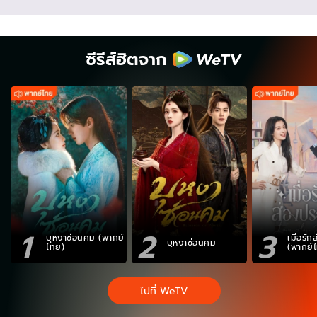
ซีรีส์ฮิตจาก
1
2
3
บุหงาซ่อนคม (พากย์
เมื่อรั
บุหงาซ่อนคม
ไทย)
(พากย์
ไปที่ WeTV