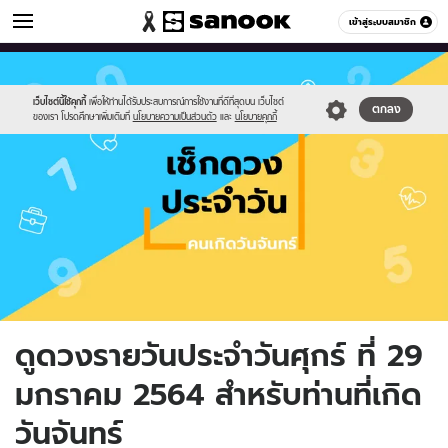
ดูดวง
เข้าสู่ระบบสมาชิก
หมวดอื่นๆ
//s.isanook.com/ho/0/ud/fxd/day/day-
Sanook
//s.isanook.com/sr/0/images/logo-
600
60
2.png
new-
sanook.png
เว็บไซต์นี้ใช้คุกกี้
เพื่อให้ท่านได้รับประสบการณ์การใช้งานที่ดีที่สุดบน เว็บไซต์
ตกลง
ของเรา โปรดศึกษาเพิ่มเติมที่
นโยบายความเป็นส่วนตัว
และ
นโยบายคุกกี้
ดูดวงรายวันประจำวันศุกร์ ที่ 29
มกราคม 2564 สำหรับท่านที่เกิด
วันจันทร์