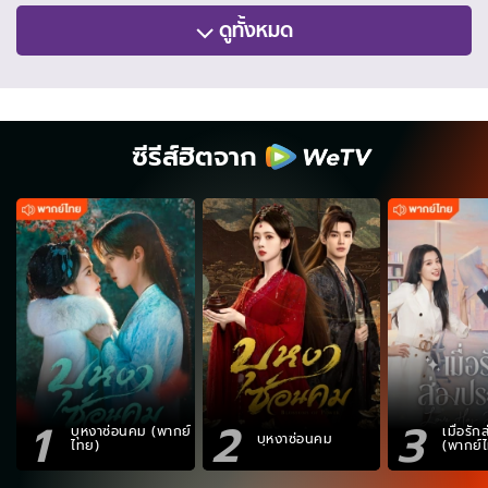
ดูทั้งหมด
ซีรีส์ฮิตจาก
1
2
3
บุหงาซ่อนคม (พากย์
เมื่อรั
บุหงาซ่อนคม
ไทย)
(พากย์