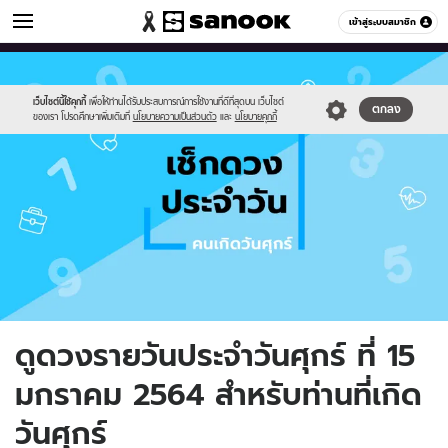
ดูดวง
เข้าสู่ระบบสมาชิก
หมวดอื่นๆ
//s.isanook.com/ho/0/ud/fxd/day/day-
Sanook
//s.isanook.com/sr/0/images/logo-
600
60
6.png
new-
sanook.png
เว็บไซต์นี้ใช้คุกกี้
เพื่อให้ท่านได้รับประสบการณ์การใช้งานที่ดีที่สุดบน เว็บไซต์
ตกลง
ของเรา โปรดศึกษาเพิ่มเติมที่
นโยบายความเป็นส่วนตัว
และ
นโยบายคุกกี้
ดูดวงรายวันประจำวันศุกร์ ที่ 15
มกราคม 2564 สำหรับท่านที่เกิด
วันศุกร์