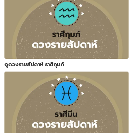
ดูดวงรายสัปดาห์ ราศีกุมภ์