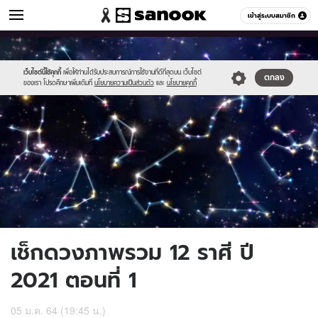
ดูดวง
เข้าสู่ระบบสมาชิก
หมวดอื่นๆ
//s.isanook.com/ho/0/ud/39/197837/359975.jpg
Sanook
//s.isanook.com/sr/0/images/logo-
600
60
new-
sanook.png
เว็บไซต์นี้ใช้คุกกี้
เพื่อให้ท่านได้รับประสบการณ์การใช้งานที่ดีที่สุดบน เว็บไซต์
ตกลง
ของเรา โปรดศึกษาเพิ่มเติมที่
นโยบายความเป็นส่วนตัว
และ
นโยบายคุกกี้
เช็กดวงภาพรวม 12 ราศี ปี
2021 ตอนที่ 1
05 ม.ค. 64 (19:45 น.)