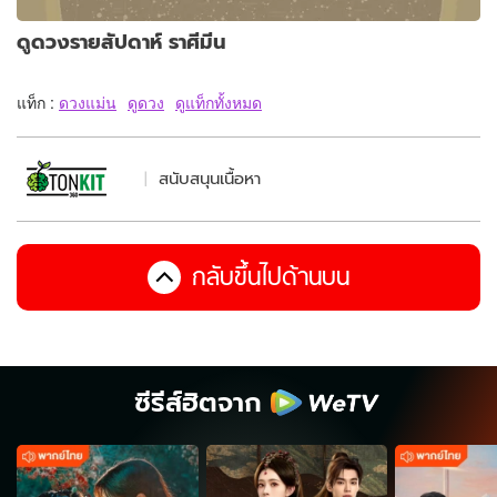
ดูดวงรายสัปดาห์ ราศีมีน
แท็ก :
ดวงแม่น
ดูดวง
ดูแท็กทั้งหมด
สนับสนุนเนื้อหา
กลับขึ้นไปด้านบน
ซีรีส์ฮิตจาก