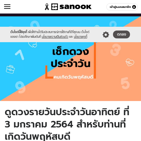
ดูดวง
เข้าสู่ระบบสมาชิก
หมวดอื่นๆ
//s.isanook.com/ho/0/ud/fxd/day/day-
Sanook
//s.isanook.com/sr/0/images/logo-
600
60
5.png
new-
sanook.png
เว็บไซต์นี้ใช้คุกกี้
เพื่อให้ท่านได้รับประสบการณ์การใช้งานที่ดีที่สุดบน เว็บไซต์
ตกลง
ของเรา โปรดศึกษาเพิ่มเติมที่
นโยบายความเป็นส่วนตัว
และ
นโยบายคุกกี้
ดูดวงรายวันประจำวันอาทิตย์ ที่
3 มกราคม 2564 สำหรับท่านที่
เกิดวันพฤหัสบดี