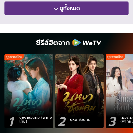
ดูทั้งหมด
ซีรีส์ฮิตจาก
1
2
3
บุหงาซ่อนคม (พากย์
เมื่อรั
บุหงาซ่อนคม
ไทย)
(พากย์