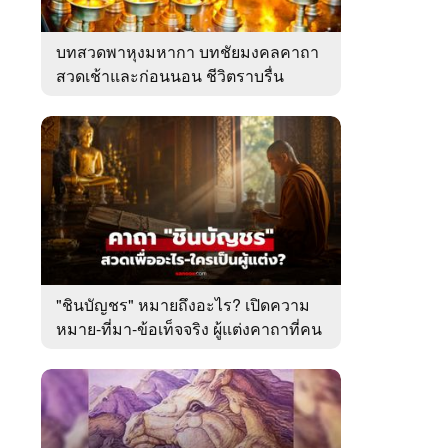
บทสวดพาหุงมหากา บทชัยมงคลคาถา
สวดเช้าและก่อนนอน ชีวิตราบรื่น
"ชินบัญชร" หมายถึงอะไร? เปิดความ
หมาย-ที่มา-ข้อเท็จจริง ผู้แต่งคาถาที่คน
ไทยคุ้นเคย