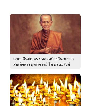
คาถาชินบัญชร บทสวดป้องกันภัยจาก
สมเด็จพระพุฒาจารย์ โต พรหมรังสี