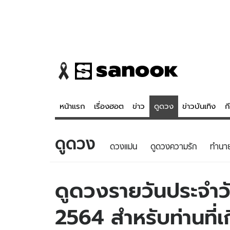
หน้าแรก
เรื่องฮอต
ข่าว
ดูดวง
ข่าวบันเทิง
ก
ดูดวง
ข่าว
ดูดวง - 
ดวงแม่น
ดูดวงความรัก
ทํานา
เรื่องฮอต
ดูดวง
ข่าว
หวยไทย
ดูดวงรายวันประจำวัน
ข่าวบันเทิง
สถิติหวยไท
2564 สำหรับท่านที่เก
ข่าวกีฬา
หวยลาว
ข่าวเศรษฐกิจ