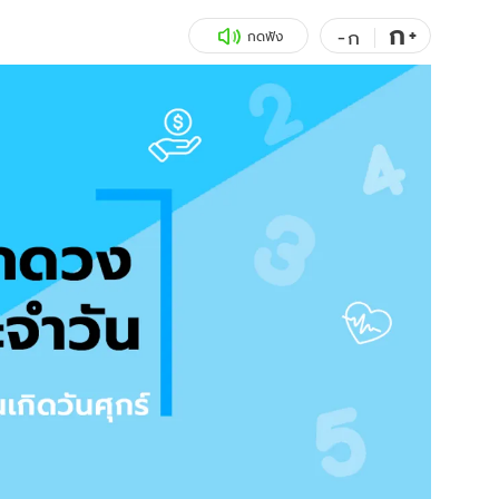
ก
สุขภาพ
+
ดูทีวี
-
ก
กดฟัง
เที่ยว-กิน
WeTV
Tasteful Thailand
Exclusive
Sanook Choice
นิยาย
ยลได้ที่
ร่วมงานกับเ