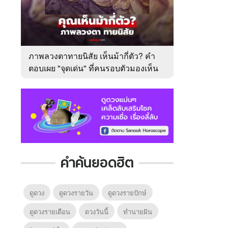
ภาพลวงตาทายนิสัย เห็นม้ากี่ตัว? คำ
ตอบเผย "จุดเด่น" ที่คนรอบตัวมองเห็น
ในตัวคุณ
คำค้นยอดฮิต
ดูดวง
ดูดวงรายวัน
ดูดวงรายปักษ์
ดูดวงรายเดือน
ดวงวันนี้
ทํานายฝัน