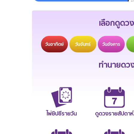
เลือกดูดวง
วัน
อาทิตย์
วัน
จันทร์
วัน
อังคาร
ทำนายดวงช
ไพ่ยิปซีรายวัน
ดูดวงรายสัปดาห์