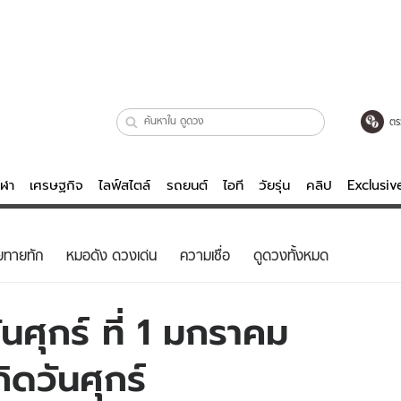
ตร
ีฬา
เศรษฐกิจ
ไลฟ์สไตล์
รถยนต์
ไอที
วัยรุ่น
คลิป
Exclusi
ตรวจหวย
ไลฟ์สไตล์
บันเทิงค
ยทายทัก
หมอดัง ดวงเด่น
ความเชื่อ
ดูดวงทั้งหมด
ผู้หญิง
หนัง-ละคร
ผู้ชาย
เพลง
ศุกร์ ที่ 1 มกราคม
ย
วัยรุ่น
เกมส์
ิดวันศุกร์
ไอที
คลิป
รถยนต์
พอดแคสต์