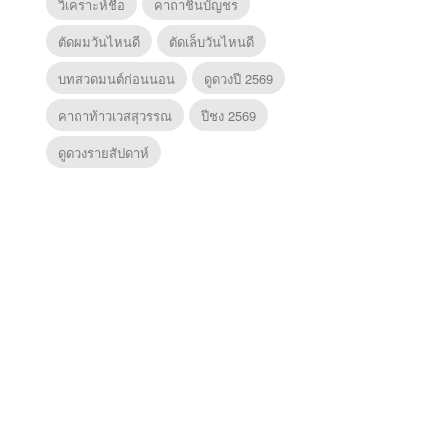
วิเคราะห์ชื่อ
คาถาชินบัญชร
ตัดผมวันไหนดี
ตัดเล็บวันไหนดี
บทสวดมนต์ก่อนนอน
ดูดวงปี 2569
คาถาท้าวเวสสุวรรณ
ปีชง 2569
ดูดวงรายสัปดาห์