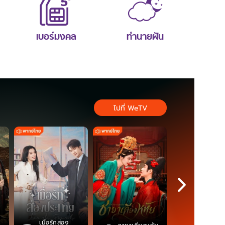
เบอร์มงคล
ทำนายฝัน
ไปที่ WeTV
เมื่อรักส่อง