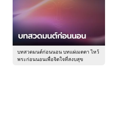
สัปดาห์
ของ
Sanook
ดูด
 WeTV
วง
บทสวดมนต์ก่อนนอน บทแผ่เมตตา ไหว้
พระก่อนนอนเพื่อจิตใจที่สงบสุข
ติดต่อโฆษณา
tencentthbd
sales@tencent.co.th
รา
ร้องเรียนเนื้อหาไม่เหมาะสม
แนะนำติชม แจ้งปัญหาการใช้งาน