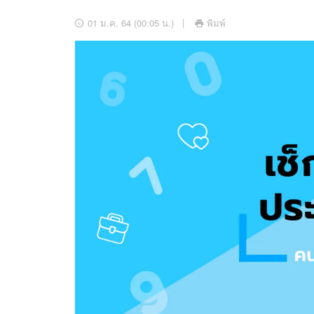
อัปเดตจีน
01 ม.ค. 64 (00:05 น.)
พิมพ์
เช็กข่าวชัวร์
ติดตามสนุกโซเชี
ดาวน์โหลดสนุกแอปฟรี
สงวนลิขสิทธิ์ ©
2569
บริษัท อิมเมจ ฟิวเจอร์ (ประเทศไทย) จำกัด