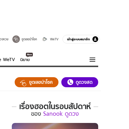
เข้าสู่ระบบสมาชิก
วจหวย
ขูดเลขนำโชค
WeTV
ve WeTV
นิยาย
รบรส
ความรู้รอบตัว
ขูดเลขนำโชค
ดูดวงสด
ฮาวทู
กูรู-รอบรู้
เรื่องฮอตในรอบสัปดาห์
เรื่อง
ของ
Sanook ดูดวง
ฮอต
ใน
รอบ