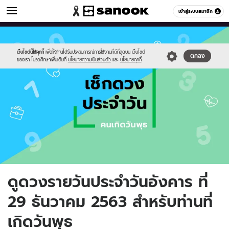
ดูดวง
เข้าสู่ระบบสมาชิก
หมวดอื่นๆ
//s.isanook.com/ho/0/ud/fxd/day/day-
Sanook
//s.isanook.com/sr/0/images/logo-
600
60
4.png
new-
sanook.png
เว็บไซต์นี้ใช้คุกกี้
เพื่อให้ท่านได้รับประสบการณ์การใช้งานที่ดีที่สุดบน เว็บไซต์
ตกลง
ของเรา โปรดศึกษาเพิ่มเติมที่
นโยบายความเป็นส่วนตัว
และ
นโยบายคุกกี้
ดูดวงรายวันประจำวันอังคาร ที่
29 ธันวาคม 2563 สำหรับท่านที่
เกิดวันพุธ