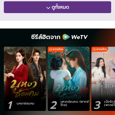
ดูทั้งหมด
ซีรีส์ฮิตจาก
1
2
3
บุหงาซ่อนคม (พากย์
เมื่อรั
บุหงาซ่อนคม
ไทย)
(พากย์