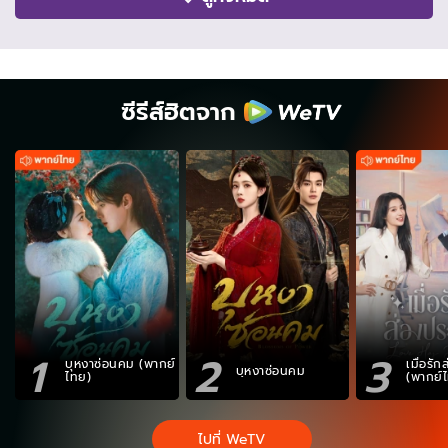
ซีรีส์ฮิตจาก
1
2
3
บุหงาซ่อนคม (พากย์
เมื่อรั
บุหงาซ่อนคม
ไทย)
(พากย์
ไปที่ WeTV