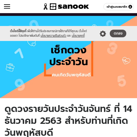
ดูดวง
เข้าสู่ระบบสมาชิก
หมวดอื่นๆ
//s.isanook.com/ho/0/ud/fxd/day/day-
Sanook
//s.isanook.com/sr/0/images/logo-
600
60
5.png
new-
sanook.png
เว็บไซต์นี้ใช้คุกกี้
เพื่อให้ท่านได้รับประสบการณ์การใช้งานที่ดีที่สุดบน เว็บไซต์
ตกลง
ของเรา โปรดศึกษาเพิ่มเติมที่
นโยบายความเป็นส่วนตัว
และ
นโยบายคุกกี้
ดูดวงรายวันประจำวันจันทร์ ที่ 14
ธันวาคม 2563 สำหรับท่านที่เกิด
วันพฤหัสบดี