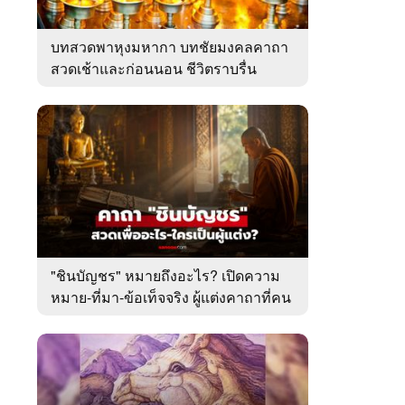
บทสวดพาหุงมหากา บทชัยมงคลคาถา
สวดเช้าและก่อนนอน ชีวิตราบรื่น
"ชินบัญชร" หมายถึงอะไร? เปิดความ
หมาย-ที่มา-ข้อเท็จจริง ผู้แต่งคาถาที่คน
ไทยคุ้นเคย