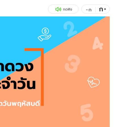
ก
สุขภาพ
+
ดูทีวี
-
ก
กดฟัง
เที่ยว-กิน
WeTV
Tasteful Thailand
Exclusive
Sanook Choice
นิยาย
ยลได้ที่
ร่วมงานกับเ