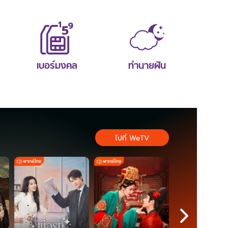
เบอร์มงคล
ทำนายฝัน
ไปที่ WeTV