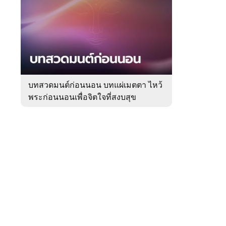
สัปดาห์
ของ
Sanook
ดูด
 WeTV
วง
บทสวดมนต์ก่อนนอน บทแผ่เมตตา ไหว้
พระก่อนนอนเพื่อจิตใจที่สงบสุข
ติดต่อโฆษณา
tencentthbd
sales@tencent.co.th
รา
ร้องเรียนเนื้อหาไม่เหมาะสม
แนะนำติชม แจ้งปัญหาการใช้งาน