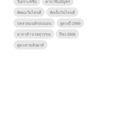
วิเคราะห์ชื่อ
คาถาชินบัญชร
ตัดผมวันไหนดี
ตัดเล็บวันไหนดี
บทสวดมนต์ก่อนนอน
ดูดวงปี 2569
คาถาท้าวเวสสุวรรณ
ปีชง 2569
ดูดวงรายสัปดาห์