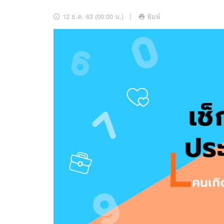
อัปเดตจีน
12 ธ.ค. 63 (00:00 น.)
พิมพ์
เช็กข่าวชัวร์
ติดตามสนุกโซเชี
ดาวน์โหลดสนุกแอปฟรี
สงวนลิขสิทธิ์ ©
2569
บริษัท อิมเมจ ฟิวเจอร์ (ประเทศไทย) จำกัด