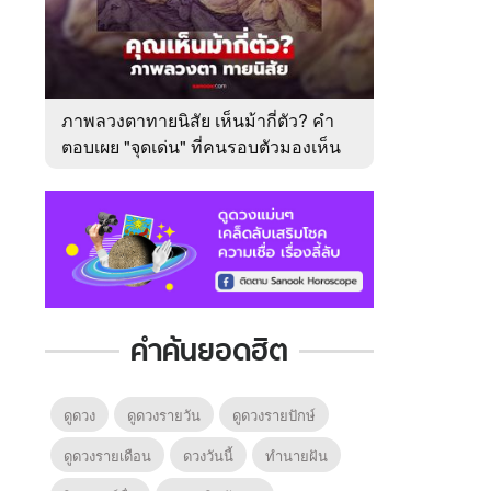
ภาพลวงตาทายนิสัย เห็นม้ากี่ตัว? คำ
ตอบเผย "จุดเด่น" ที่คนรอบตัวมองเห็น
ในตัวคุณ
คำค้นยอดฮิต
ดูดวง
ดูดวงรายวัน
ดูดวงรายปักษ์
ดูดวงรายเดือน
ดวงวันนี้
ทํานายฝัน