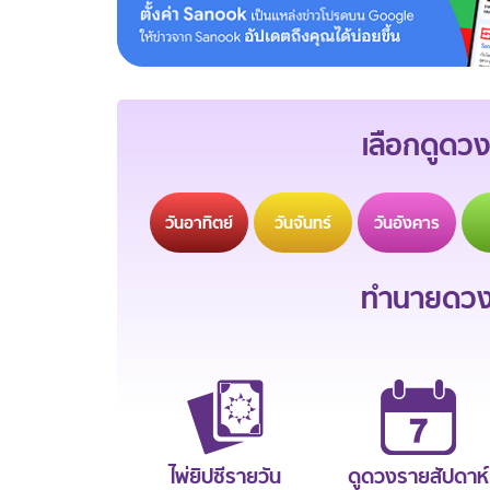
เลือกดูดวง
วัน
อาทิตย์
วัน
จันทร์
วัน
อังคาร
ทำนายดวงช
ไพ่ยิปซีรายวัน
ดูดวงรายสัปดาห์