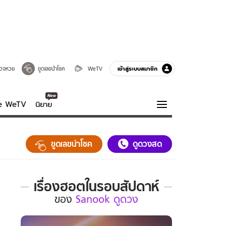
เข้าสู่ระบบสมาชิก
วจหวย
ขูดเลขนำโชค
WeTV
ve WeTV
นิยาย
รบรส
ความรู้รอบตัว
ขูดเลขนำโชค
ดูดวงสด
ฮาวทู
กูรู-รอบรู้
เรื่องฮอตในรอบสัปดาห์
เรื่อง
ของ
Sanook ดูดวง
ฮอต
ใน
รอบ