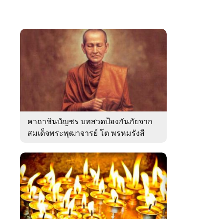
คาถาชินบัญชร บทสวดป้องกันภัยจาก
สมเด็จพระพุฒาจารย์ โต พรหมรังสี