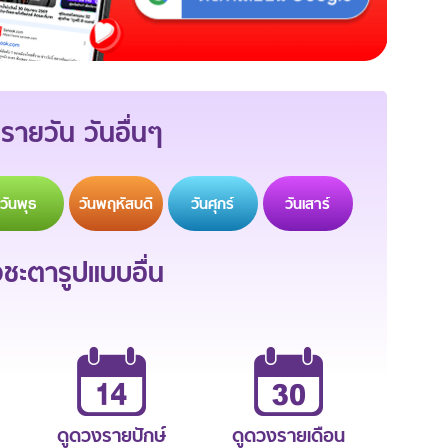
รายวัน วันอื่นๆ
วัน
พุธ
วัน
พฤหัสบดี
วัน
ศุกร์
วัน
เสาร์
ะตารูปแบบอื่น
ดูดวงรายปักษ์
ดูดวงรายเดือน