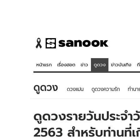
หน้าแรก
เรื่องฮอต
ข่าว
ดูดวง
ข่าวบันเทิง
ก
ดูดวง
ข่าว
ดูดวง - 
ดวงแม่น
ดูดวงความรัก
ทํานา
เรื่องฮอต
ดูดวง
ข่าว
หวยไทย
ดูดวงรายวันประจำวัน
ข่าวบันเทิง
สถิติหวยไท
2563 สำหรับท่านที่เ
ข่าวกีฬา
หวยลาว
ข่าวเศรษฐกิจ