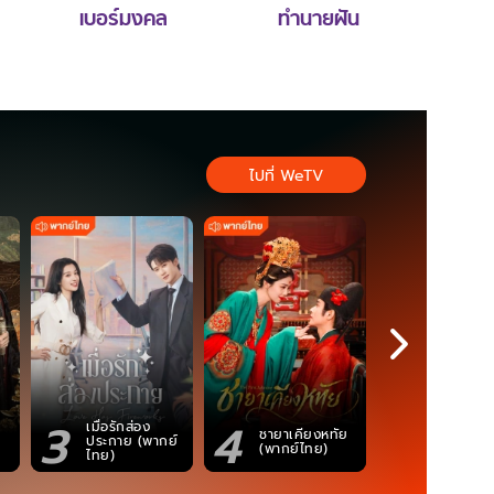
เบอร์มงคล
ทำนายฝัน
ไปที่ WeTV
3
4
5
เมื่อรักส่อง
ชายาเคียงหทัย
ซอโซ่ล่ามธี
ประกาย (พากย์
(พากย์ไทย)
(Uncut Ve
ไทย)