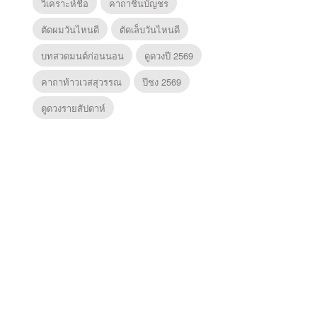
วิเคราะห์ชื่อ
คาถาชินบัญชร
ตัดผมวันไหนดี
ตัดเล็บวันไหนดี
บทสวดมนต์ก่อนนอน
ดูดวงปี 2569
คาถาท้าวเวสสุวรรณ
ปีชง 2569
ดูดวงรายสัปดาห์