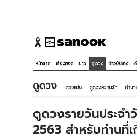
หน้าแรก
เรื่องฮอต
ข่าว
ดูดวง
ข่าวบันเทิง
ก
ดูดวง
ข่าว
ดูดวง - 
ดวงแม่น
ดูดวงความรัก
ทํานา
เรื่องฮอต
ดูดวง
ข่าว
หวยไทย
ดูดวงรายวันประจำวัน
ข่าวบันเทิง
สถิติหวยไท
2563 สำหรับท่านที่เ
ข่าวกีฬา
หวยลาว
ข่าวเศรษฐกิจ