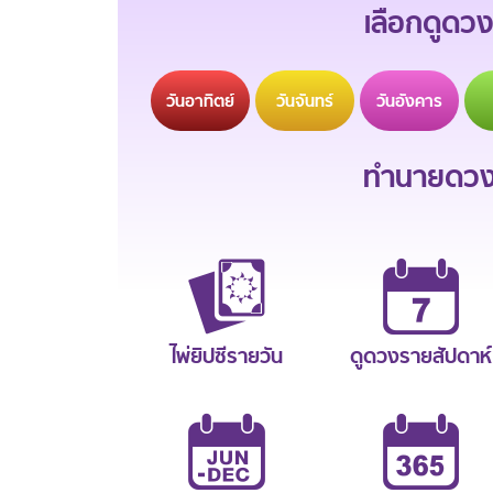
เลือกดูดวง
วัน
อาทิตย์
วัน
จันทร์
วัน
อังคาร
ทำนายดวงช
ไพ่ยิปซีรายวัน
ดูดวงรายสัปดาห์