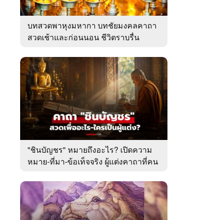
บทสวดพาหุงมหากา บทชัยมงคลคาถา
สวดเช้าและก่อนนอน ชีวิตราบรื่น
"ชินบัญชร" หมายถึงอะไร? เปิดความ
หมาย-ที่มา-ข้อเท็จจริง ผู้แต่งคาถาที่คน
ไทยคุ้นเคย