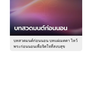
สัปดาห์
ของ
Sanook
ดูด
 WeTV
วง
บทสวดมนต์ก่อนนอน บทแผ่เมตตา ไหว้
พระก่อนนอนเพื่อจิตใจที่สงบสุข
ติดต่อโฆษณา
tencentthbd
sales@tencent.co.th
รา
ร้องเรียนเนื้อหาไม่เหมาะสม
แนะนำติชม แจ้งปัญหาการใช้งาน