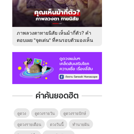
ภาพลวงตาทายนิสัย เห็นม้ากี่ตัว? คำ
ตอบเผย "จุดเด่น" ที่คนรอบตัวมองเห็น
ในตัวคุณ
คำค้นยอดฮิต
ดูดวง
ดูดวงรายวัน
ดูดวงรายปักษ์
ดูดวงรายเดือน
ดวงวันนี้
ทํานายฝัน