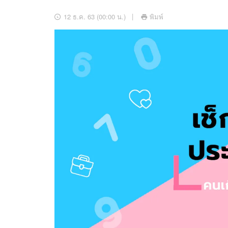
อัปเดตจีน
12 ธ.ค. 63 (00:00 น.)
พิมพ์
เช็กข่าวชัวร์
ติดตามสนุกโซเชี
ดาวน์โหลดสนุกแอปฟรี
สงวนลิขสิทธิ์ ©
2569
บริษัท อิมเมจ ฟิวเจอร์ (ประเทศไทย) จำกัด