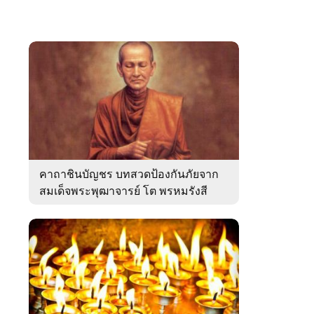
คาถาชินบัญชร บทสวดป้องกันภัยจาก
สมเด็จพระพุฒาจารย์ โต พรหมรังสี