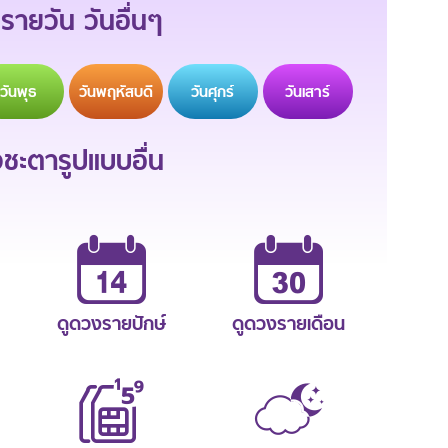
รายวัน วันอื่นๆ
วัน
พุธ
วัน
พฤหัสบดี
วัน
ศุกร์
วัน
เสาร์
ะตารูปแบบอื่น
ดูดวงรายปักษ์
ดูดวงรายเดือน