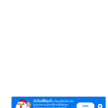
6
7
8
ตำนานจอมยุทธ์
ตำนานจอมยุทธ์
หากวิน
ร์
ภูตถังซาน
ภูตถังซาน 2
พบเธอ
r.)
(พากย์ไทย)
(พากย์ไทย)
ไทย)
เว็บไซต์นี้ใช้คุกกี้
เราใช้คุกกี้เพื่อให้ท่านได้
รับประสบการณ์การใช้งานที่ดีที่สุดบน
ตกลง
เว็บไซต์ของเรา โปรดศึกษาเพิ่มเติมที่