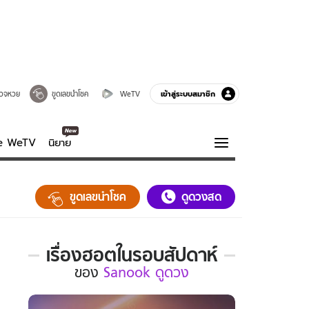
เข้าสู่ระบบสมาชิก
วจหวย
ขูดเลขนำโชค
WeTV
ve WeTV
นิยาย
รบรส
ความรู้รอบตัว
ขูดเลขนำโชค
ดูดวงสด
ฮาวทู
กูรู-รอบรู้
เรื่องฮอตในรอบสัปดาห์
เรื่อง
ของ
Sanook ดูดวง
ฮอต
ใน
รอบ