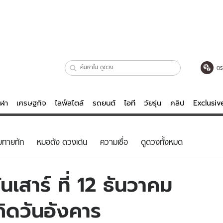
ตร
ีฬา
เศรษฐกิจ
ไลฟ์สไตล์
รถยนต์
ไอที
วัยรุ่น
คลิป
Exclusi
ตรวจหวย
ไลฟ์สไตล์
บันเทิงค
ยทายทัก
หมอดัง ดวงเด่น
ความเชื่อ
ดูดวงทั้งหมด
ผู้หญิง
หนัง-ละคร
ผู้ชาย
เพลง
เสาร์ ที่ 12 ธันวาคม
ย
วัยรุ่น
เกมส์
กิดวันอังคาร
ไอที
คลิป
รถยนต์
พอดแคสต์