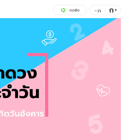
ก
สุขภาพ
+
ดูทีวี
-
ก
กดฟัง
เที่ยว-กิน
WeTV
Tasteful Thailand
Exclusive
Sanook Choice
นิยาย
ยลได้ที่
ร่วมงานกับเ