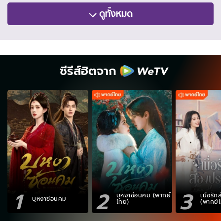
ดูทั้งหมด
ซีรีส์ฮิตจาก
1
2
3
บุหงาซ่อนคม (พากย์
เมื่อรั
บุหงาซ่อนคม
ไทย)
(พากย์