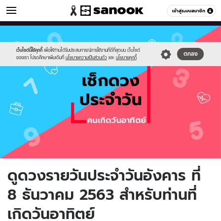
ดูดวง
เข้าสู่ระบบสมาชิก
หมวดอื่นๆ
//s.isanook.com/ho/0/ud/fxd/day/day-
Sanook
//s.isanook.com/sr/0/images/logo-
600
60
1.png
new-
sanook.png
เว็บไซต์นี้ใช้คุกกี้
เพื่อให้ท่านได้รับประสบการณ์การใช้งานที่ดีที่สุดบน เว็บไซต์
ตกลง
ของเรา โปรดศึกษาเพิ่มเติมที่
นโยบายความเป็นส่วนตัว
และ
นโยบายคุกกี้
ดูดวงรายวันประจำวันอังคาร ที่
8 ธันวาคม 2563 สำหรับท่านที่
เกิดวันอาทิตย์