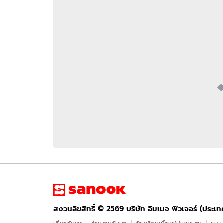
อัปเดตจีน
เช็กข่าวชัวร์
ติดตามสนุกโซเชี
ดาวน์โหลดสนุกแอปฟรี
สงวนลิขสิทธิ์ ©
2569
บริษัท อิมเมจ ฟิวเจอร์ (ประเทศไทย) จำกัด
สงวนลิขสิทธิ์ ©
2569
บริษัท อิมเมจ ฟิวเจอร์ (ประเ