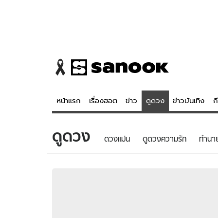
หน้าแรก
เรื่องฮอต
ข่าว
ดูดวง
ข่าวบันเทิง
ก
ดูดวง
ข่าว
ดูดวง - 
ดวงแม่น
ดูดวงความรัก
ทํานา
เรื่องฮอต
ดูดวง
ข่าว
หวยไทย
ข่าวบันเทิง
สถิติหวยไท
ข่าวกีฬา
หวยลาว
ข่าวเศรษฐกิจ