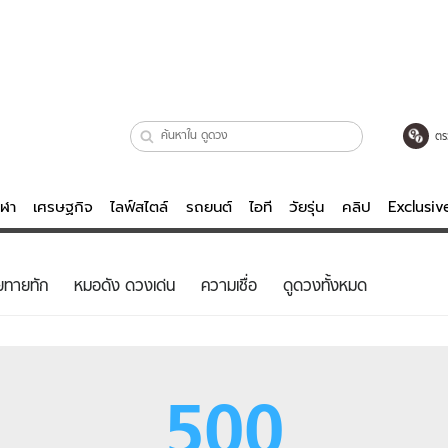
ตร
ีฬา
เศรษฐกิจ
ไลฟ์สไตล์
รถยนต์
ไอที
วัยรุ่น
คลิป
Exclusi
ตรวจหวย
ไลฟ์สไตล์
บันเทิงค
ยทายทัก
หมอดัง ดวงเด่น
ความเชื่อ
ดูดวงทั้งหมด
ผู้หญิง
หนัง-ละคร
ผู้ชาย
เพลง
ย
วัยรุ่น
เกมส์
500
ไอที
คลิป
รถยนต์
พอดแคสต์