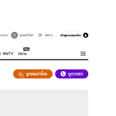
เข้าสู่ระบบสมาชิก
วจหวย
ขูดเลขนำโชค
WeTV
ve WeTV
นิยาย
รบรส
ความรู้รอบตัว
ขูดเลขนำโชค
ดูดวงสด
ฮาวทู
กูรู-รอบรู้