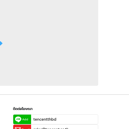
 WeTV
ติดต่อโฆษณา
tencentthbd
sales@tencent.co.th
รา
ร้องเรียนเนื้อหาไม่เหมาะสม
แนะนำติชม แจ้งปัญหาการใช้งาน
ติดต่อโฆษณา
tencentthbd
Add