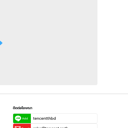
 WeTV
ติดต่อโฆษณา
tencentthbd
sales@tencent.co.th
รา
ร้องเรียนเนื้อหาไม่เหมาะสม
แนะนำติชม แจ้งปัญหาการใช้งาน
ติดต่อโฆษณา
tencentthbd
Add