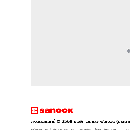
อัปเดตจีน
เช็กข่าวชัวร์
ติดตามสนุกโซเชี
ดาวน์โหลดสนุกแอปฟรี
สงวนลิขสิทธิ์ ©
2569
บริษัท อิมเมจ ฟิวเจอร์ (ประเทศไทย) จำกัด
สงวนลิขสิทธิ์ ©
2569
บริษัท อิมเมจ ฟิวเจอร์ (ประเ