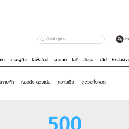
ตร
ีฬา
เศรษฐกิจ
ไลฟ์สไตล์
รถยนต์
ไอที
วัยรุ่น
คลิป
Exclusi
ตรวจหวย
ไลฟ์สไตล์
บันเทิงค
ยทายทัก
หมอดัง ดวงเด่น
ความเชื่อ
ดูดวงทั้งหมด
ผู้หญิง
หนัง-ละคร
ผู้ชาย
เพลง
ย
วัยรุ่น
เกมส์
500
ไอที
คลิป
รถยนต์
พอดแคสต์