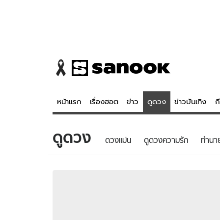
หน้าแรก
เรื่องฮอต
ข่าว
ดูดวง
ข่าวบันเทิง
ก
ดูดวง
ข่าว
ดูดวง - 
ดวงแม่น
ดูดวงความรัก
ทํานา
เรื่องฮอต
ดูดวง
ข่าว
หวยไทย
ข่าวบันเทิง
สถิติหวยไท
ข่าวกีฬา
หวยลาว
ข่าวเศรษฐกิจ