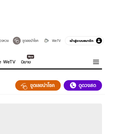
เข้าสู่ระบบสมาชิก
วจหวย
ขูดเลขนำโชค
WeTV
ve WeTV
นิยาย
รบรส
ความรู้รอบตัว
ขูดเลขนำโชค
ดูดวงสด
ฮาวทู
กูรู-รอบรู้