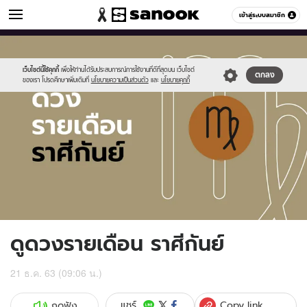
ดูดวง
เข้าสู่ระบบสมาชิก
หมวดอื่นๆ
//s.isanook.com/ho/0/ud/fxd/month/monthly-
Sanook
//s.isanook.com/sr/0/images/logo-
600
60
horoscope-
new-
virgo.jpg
sanook.png
เว็บไซต์นี้ใช้คุกกี้
เพื่อให้ท่านได้รับประสบการณ์การใช้งานที่ดีที่สุดบน เว็บไซต์
ตกลง
ของเรา โปรดศึกษาเพิ่มเติมที่
นโยบายความเป็นส่วนตัว
และ
นโยบายคุกกี้
ดูดวงรายเดือน ราศีกันย์
21 ธ.ค. 63 (09:06 น.)
Copy link
แชร์
กดฟัง