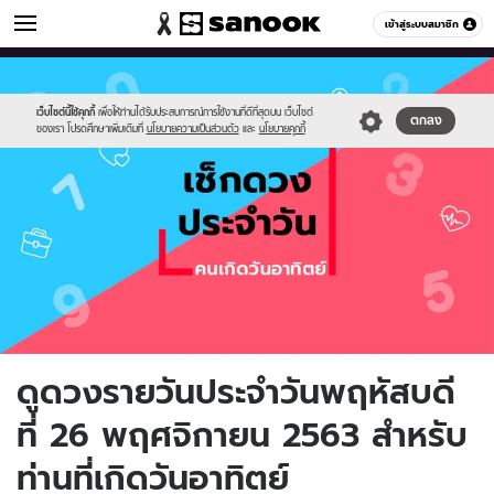
ดูดวง
เข้าสู่ระบบสมาชิก
หมวดอื่นๆ
//s.isanook.com/ho/0/ud/fxd/day/day-
Sanook
//s.isanook.com/sr/0/images/logo-
600
60
1.png
new-
sanook.png
เว็บไซต์นี้ใช้คุกกี้
เพื่อให้ท่านได้รับประสบการณ์การใช้งานที่ดีที่สุดบน เว็บไซต์
ตกลง
ของเรา โปรดศึกษาเพิ่มเติมที่
นโยบายความเป็นส่วนตัว
และ
นโยบายคุกกี้
ดูดวงรายวันประจำวันพฤหัสบดี
ที่ 26 พฤศจิกายน 2563 สำหรับ
ท่านที่เกิดวันอาทิตย์