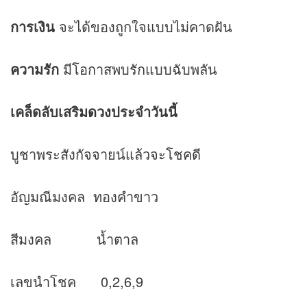
การเงิน
จะได้ของถูกใจแบบไม่คาดฝัน
ความรัก
มีโอกาสพบรักแบบฉับพลัน
เคล็ดลับเสริม
ดวง
ประจำวันนี้
บูชาพระสังกัจจายน์แล้วจะโชคดี
อัญมณีมงคล ทองคำขาว
สีมงคล น้ำตาล
เลขนำโชค 0,2,6,9