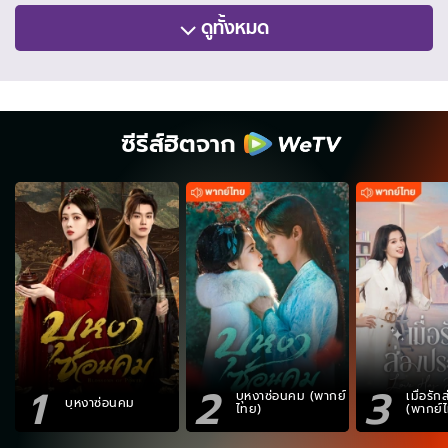
ดูทั้งหมด
ซีรีส์ฮิตจาก
1
2
3
บุหงาซ่อนคม (พากย์
เมื่อรั
บุหงาซ่อนคม
ไทย)
(พากย์