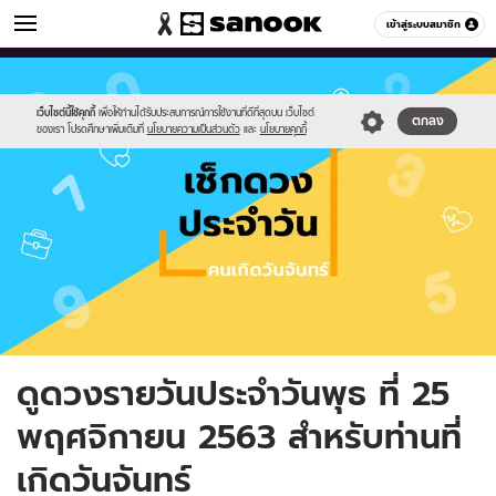
ดูดวง
เข้าสู่ระบบสมาชิก
หมวดอื่นๆ
//s.isanook.com/ho/0/ud/fxd/day/day-
Sanook
//s.isanook.com/sr/0/images/logo-
600
60
2.png
new-
sanook.png
เว็บไซต์นี้ใช้คุกกี้
เพื่อให้ท่านได้รับประสบการณ์การใช้งานที่ดีที่สุดบน เว็บไซต์
ตกลง
ของเรา โปรดศึกษาเพิ่มเติมที่
นโยบายความเป็นส่วนตัว
และ
นโยบายคุกกี้
ดูดวงรายวันประจำวันพุธ ที่ 25
พฤศจิกายน 2563 สำหรับท่านที่
เกิดวันจันทร์