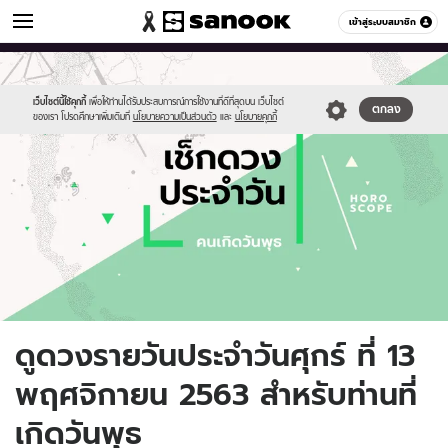
ดูดวง
เข้าสู่ระบบสมาชิก
หมวดอื่นๆ
//s.isanook.com/ho/0/ud/fxd/day/daily-
Sanook
//s.isanook.com/sr/0/images/logo-
600
60
horoscope-
new-
wednesday.jpg
sanook.png
เว็บไซต์นี้ใช้คุกกี้
เพื่อให้ท่านได้รับประสบการณ์การใช้งานที่ดีที่สุดบน เว็บไซต์
ตกลง
ของเรา โปรดศึกษาเพิ่มเติมที่
นโยบายความเป็นส่วนตัว
และ
นโยบายคุกกี้
ดูดวงรายวันประจำวันศุกร์ ที่ 13
พฤศจิกายน 2563 สำหรับท่านที่
เกิดวันพุธ