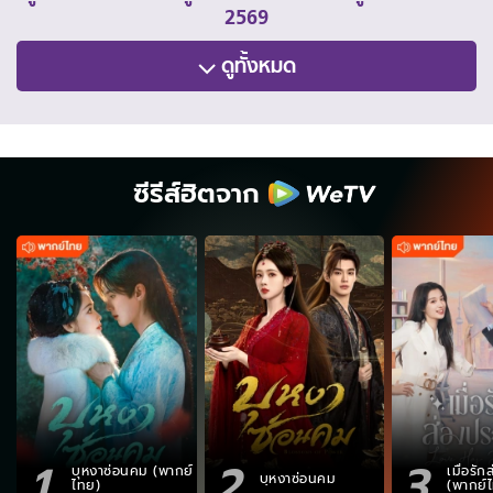
2569
ดูทั้งหมด
ซีรีส์ฮิตจาก
1
2
3
บุหงาซ่อนคม (พากย์
เมื่อรั
บุหงาซ่อนคม
ไทย)
(พากย์