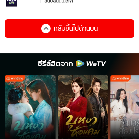
สนับสนุนเนื้อหา
กลับขึ้นไปด้านบน
ซีรีส์ฮิตจาก