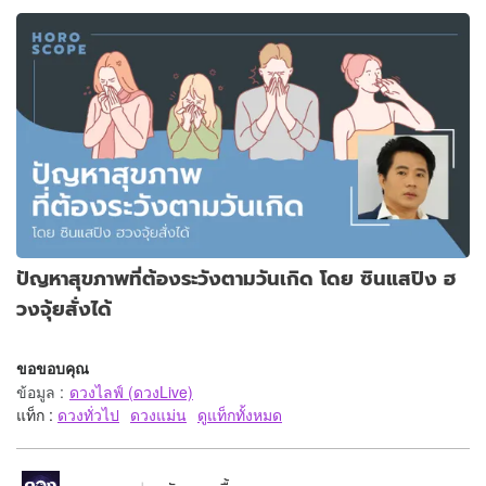
ปัญหาสุขภาพที่ต้องระวังตามวันเกิด โดย ซินแสปิง ฮ
วงจุ้ยสั่งได้
ขอขอบคุณ
ข้อมูล
:
ดวงไลฟ์ (ดวงLive)
แท็ก :
ดวงทั่วไป
ดวงแม่น
ดูแท็กทั้งหมด