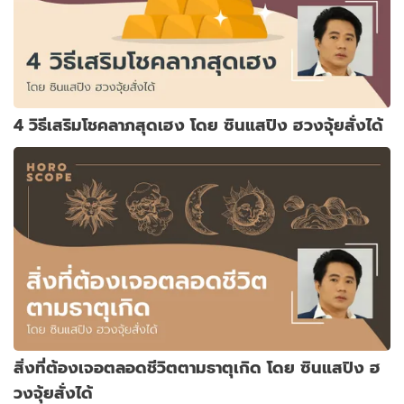
4 วิธีเสริมโชคลาภสุดเฮง โดย ซินแสปิง ฮวงจุ้ยสั่งได้
สิ่งที่ต้องเจอตลอดชีวิตตามธาตุเกิด โดย ซินแสปิง ฮ
วงจุ้ยสั่งได้