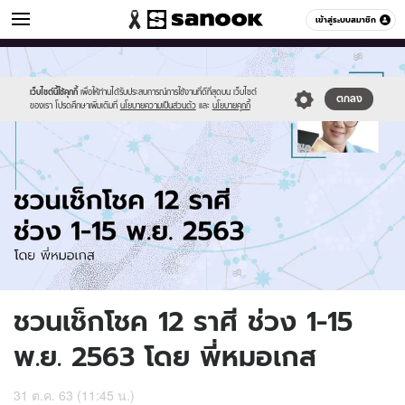
ดูดวง
เข้าสู่ระบบสมาชิก
หมวดอื่นๆ
//s.isanook.com/ho/0/ud/38/193689/horo-
Sanook
//s.isanook.com/sr/0/images/logo-
600
60
new(92).jpg
new-
sanook.png
เว็บไซต์นี้ใช้คุกกี้
เพื่อให้ท่านได้รับประสบการณ์การใช้งานที่ดีที่สุดบน เว็บไซต์
ตกลง
ของเรา โปรดศึกษาเพิ่มเติมที่
นโยบายความเป็นส่วนตัว
และ
นโยบายคุกกี้
ชวนเช็กโชค 12 ราศี ช่วง 1-15
พ.ย. 2563 โดย พี่หมอเกส
31 ต.ค. 63 (11:45 น.)