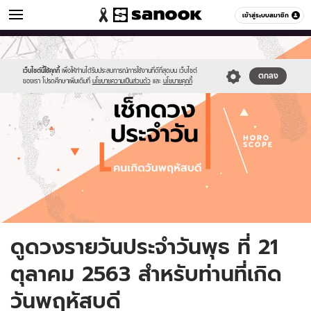
ดูดวง
เข้าสู่ระบบสมาชิก
หมวดอื่นๆ
//s.isanook.com/ho/0/ud/fxd/day/daily-
Sanook
//s.isanook.com/sr/0/images/logo-
600
60
horoscope-
new-
thursday.jpg
sanook.png
เว็บไซต์นี้ใช้คุกกี้
เพื่อให้ท่านได้รับประสบการณ์การใช้งานที่ดีที่สุดบน เว็บไซต์
ตกลง
ของเรา โปรดศึกษาเพิ่มเติมที่
นโยบายความเป็นส่วนตัว
และ
นโยบายคุกกี้
ดูดวงรายวันประจำวันพุธ ที่ 21
ตุลาคม 2563 สำหรับท่านที่เกิด
วันพฤหัสบดี