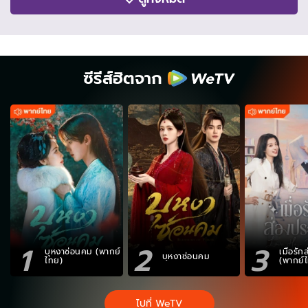
ซีรีส์ฮิตจาก
1
2
3
บุหงาซ่อนคม (พากย์
เมื่อรั
บุหงาซ่อนคม
ไทย)
(พากย์
ไปที่ WeTV