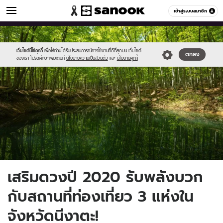
ดูดวง
เข้าสู่ระบบสมาชิก
หมวดอื่นๆ
//s.isanook.com/ho/0/ud/38/193241/969265.jpg
Sanook
//s.isanook.com/sr/0/images/logo-
600
60
new-
sanook.png
เว็บไซต์นี้ใช้คุกกี้
เพื่อให้ท่านได้รับประสบการณ์การใช้งานที่ดีที่สุดบน เว็บไซต์
ตกลง
ของเรา โปรดศึกษาเพิ่มเติมที่
นโยบายความเป็นส่วนตัว
และ
นโยบายคุกกี้
เสริมดวงปี 2020 รับพลังบวก
กับสถานที่ท่องเที่ยว 3 แห่งใน
จังหวัดนีงาตะ!