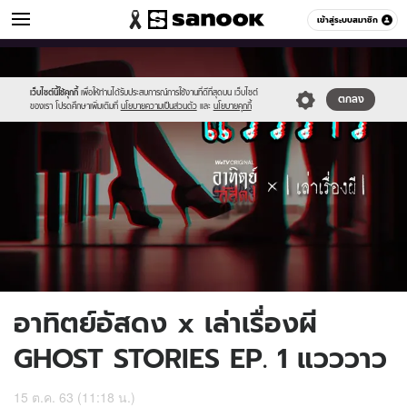
ดูดวง
เข้าสู่ระบบสมาชิก
หมวดอื่นๆ
//s.isanook.com/ho/0/ud/38/192897/vdothumbnialep1final(1).jpg
Sanook
//s.isanook.com/sr/0/images/logo-
600
60
new-
sanook.png
เว็บไซต์นี้ใช้คุกกี้
เพื่อให้ท่านได้รับประสบการณ์การใช้งานที่ดีที่สุดบน เว็บไซต์
ตกลง
ของเรา โปรดศึกษาเพิ่มเติมที่
นโยบายความเป็นส่วนตัว
และ
นโยบายคุกกี้
อาทิตย์อัสดง x เล่าเรื่องผี
GHOST STORIES EP. 1 แวววาว
15 ต.ค. 63 (11:18 น.)