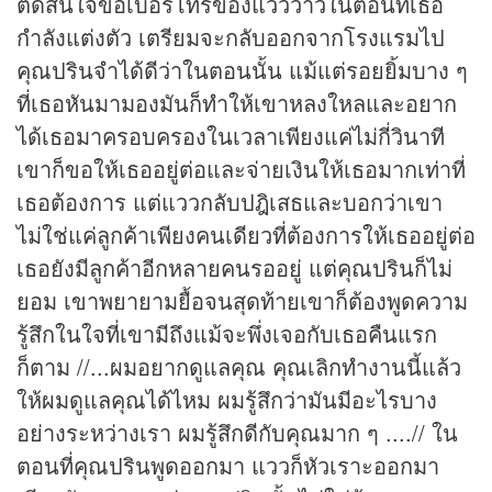
ตัดสินใจขอเบอร์โทรของแวววาวในตอนที่เธอ
กำลังแต่งตัว เตรียมจะกลับออกจากโรงแรมไป
คุณปรินจำได้ดีว่าในตอนนั้น แม้แต่รอยยิ้มบาง ๆ
ที่เธอหันมามองมันก็ทำให้เขาหลงใหลและอยาก
ได้เธอมาครอบครองในเวลาเพียงแค่ไม่กี่วินาที
เขาก็ขอให้เธออยู่ต่อและจ่ายเงินให้เธอมากเท่าที่
เธอต้องการ แต่แววกลับปฎิเสธและบอกว่าเขา
ไม่ใช่แค่ลูกค้าเพียงคนเดียวที่ต้องการให้เธออยู่ต่อ
เธอยังมีลูกค้าอีกหลายคนรออยู่ แต่คุณปรินก็ไม่
ยอม เขาพยายามยื้อจนสุดท้ายเขาก็ต้องพูดความ
รู้สึกในใจที่เขามีถึงแม้จะพึ่งเจอกับเธอคืนแรก
ก็ตาม //...ผมอยากดูแลคุณ คุณเลิกทำงานนี้แล้ว
ให้ผมดูแลคุณได้ไหม ผมรู้สึกว่ามันมีอะไรบาง
อย่างระหว่างเรา ผมรู้สึกดีกับคุณมาก ๆ ....// ใน
ตอนที่คุณปรินพูดออกมา แววก็หัวเราะออกมา