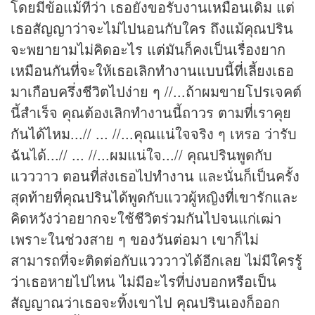
โดยมีข้อแม้ที่ว่า เธอยังขอรับงานเหมือนเดิม แต่
เธอสัญญาว่าจะไม่ไปนอนกับใคร ถึงแม้คุณปริน
จะพยายามไม่คิดอะไร แต่มันก็คงเป็นเรื่องยาก
เหมือนกันที่จะให้เธอเลิกทำงานแบบนี้ที่เลี้ยงเธอ
มาเกือบครึ่งชีวิตไปง่าย ๆ //...ถ้าผมขายโปรเจคต์
นี้สำเร็จ คุณต้องเลิกทำงานนี้ถาวร ตามที่เราคุย
กันได้ไหม...// ... //...คุณแน่ใจจริง ๆ เหรอ ว่ารับ
ฉันได้...// ... //...ผมแน่ใจ...// คุณปรินพูดกับ
แวววาว ตอนที่ส่งเธอไปทำงาน และนั่นก็เป็นครั้ง
สุดท้ายที่คุณปรินได้พูดกับแววผู้หญิงที่เขารักและ
คิดหวังว่าอยากจะใช้ชีวิตร่วมกันไปจนแก่เฒ่า
เพราะในช่วงสาย ๆ ของวันต่อมา เขาก็ไม่
สามารถที่จะติดต่อกับแวววาวได้อีกเลย ไม่มีใครรู้
ว่าเธอหายไปไหน ไม่มีอะไรที่บ่งบอกหรือเป็น
สัญญาณว่าเธอจะทิ้งเขาไป คุณปรินเองก็ออก