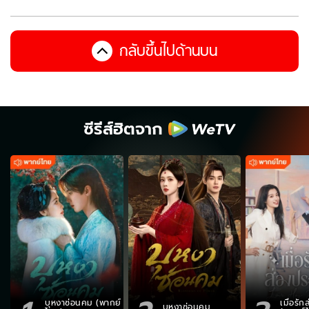
กลับขึ้นไปด้านบน
ซีรีส์ฮิตจาก
บุหงาซ่อนคม (พากย์
เมื่อรั
บุหงาซ่อนคม