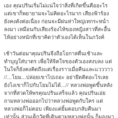
เอง คุณปรินเริ่มไม่แน่ใจว่าสิ่งที่เกิดขึ้นคืออะไร
แต่เขาก็พยายามจะไม่คิดอะไรมาก เสียงฟ้าร้อง
ยังคงดังต่อเนื่อง ก่อนจะมีฝนห่าใหญ่เทกระหน่ำ
ลงมา เหมือนกับเสียงร้องไห้ของหญิงสาวที่สะอื้น
ไห้อย่างหนักที่เขาคิดว่าตัวเองได้เห็นในภวังค์
เช้าวันต่อมาคุณปรินจึงถือโอกาสตื่นเช้าและ
ทำบุญใส่บาตร เพื่อให้จิตใจของตัวเองสงบลง แต่
ในใจก็ยังคงคิดถึงแต่เรื่องราวเมื่อคืนและแวววาว
//...โยม...ปล่อยเขาไปเถอะ อย่ายึดติดอะไรเลย
ยังไงเขาก็ไปกับโยมไม่ได้...// หลวงพ่อพูดขึ้นหลัง
จากที่สวดให้พรคุณปรินเสร็จแล้ว คุณปรินเอ่ย
ถามหลวงพ่อออกไปว่าหลวงพ่อพูดกับใคร แต่
หลวงพ่อก็ไม่ตอบ เพียงแต่ยิ้มตอบกลับคืนมา
เท่านั้น ส่วนเด็กวัดที่เดินตามหลวงพ่อนั้น ก็มองมา