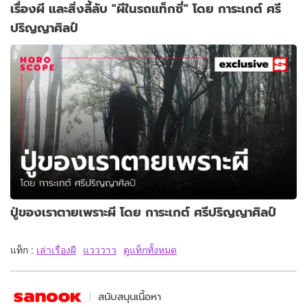
เรื่องผี และสิ่งลี้ลับ "ผีในรถแท็กซี่" โดย การะเกต์ ศรี
ปริญญาศิลป์
ปู่ของเราตายเพราะผี โดย การะเกต์ ศรีปริญญาศิลป์
แท็ก :
เล่าเรื่องผี
แวววาว
ดูแท็กทั้งหมด
สนับสนุนเนื้อหา