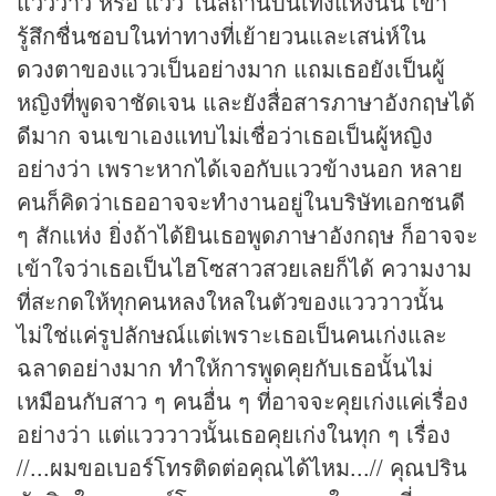
แวววาว หรือ แวว ในสถานบันเทิงแห่งนั้น เขา
รู้สึกชื่นชอบในท่าทางที่เย้ายวนและเสน่ห์ใน
ดวง
ตาของแววเป็นอย่างมาก แถมเธอยังเป็นผู้
หญิงที่พูดจาชัดเจน และยังสื่อสารภาษาอังกฤษได้
ดีมาก จนเขาเองแทบไม่เชื่อว่าเธอเป็นผู้หญิง
อย่างว่า เพราะหากได้เจอกับแววข้างนอก หลาย
คนก็คิดว่าเธออาจจะทำงานอยู่ในบริษัทเอกชนดี
ๆ สักแห่ง ยิ่งถ้าได้ยินเธอพูดภาษาอังกฤษ ก็อาจจะ
เข้าใจว่าเธอเป็นไฮโซสาวสวยเลยก็ได้ ความงาม
ที่สะกดให้ทุกคนหลงใหลในตัวของแวววาวนั้น
ไม่ใช่แค่รูปลักษณ์แต่เพราะเธอเป็นคนเก่งและ
ฉลาดอย่างมาก ทำให้การพูดคุยกับเธอนั้นไม่
เหมือนกับสาว ๆ คนอื่น ๆ ที่อาจจะคุยเก่งแค่เรื่อง
อย่างว่า แต่แวววาวนั้นเธอคุยเก่งในทุก ๆ เรื่อง
//...ผมขอเบอร์โทรติดต่อคุณได้ไหม...// คุณปริน