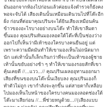
มันออกจากห้องไปก่อนแล้วค่อยแจ้งตำรวจก็ยังคง
พอจะจับได้ เสียงเดินนั้นเหมือนเดินวนไปที่โต๊ะอีก
ฝั่ง ก่อนที่ต่อมาคุณปรินจะได้ยินเสียงเหมือนค้น
ข้าวของอะไรบางอย่างบนโต๊ะ ทำให้เขาลืมตา
ขึ้นมอง คุณปรินหันมองลอดใต้โต๊ะที่เป็นช่องว่าง
ออกไปก็เห็นว่ามีเท้าของใครบางคนยืนอยู่ แต่
เพราะความมืดมันทำให้เขามองเห็นไม่ถนัดมาก
นัก แต่เท้านั้นก็เล็กเกินกว่าที่จะเป็นเท้าของผู้ชาย
เท้านั้นขยับอย่างช้า ๆ ทำให้เขามองรอยสักที่เขา
คุ้นเคยดี //...แวว...// คุณปรินเผลออุทานออกมา
เสียงที่ขนของบนโต๊ะนั้นเงียบลง คุณปรินเองก็
ทำตัวไม่ถูก เขากำลังจะลุกขึ้น แต่สายตาก็เหลือบ
ไปมองเห็นใบหน้าของใครบางคนมองลอดช่องใต้
โต๊ะมาเสียก่อน //...พี่ช่วยหนูด้วย...//(เสียงแบบ
หลอน ๆ น่ากลัว) คุณปรินรีบลุกขึ้นจากที่นอน