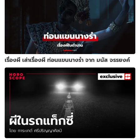
เรื่องผี เล่าเรื่องผี ท่อนแขนนางรำ จาก มนัส จรรยงค์