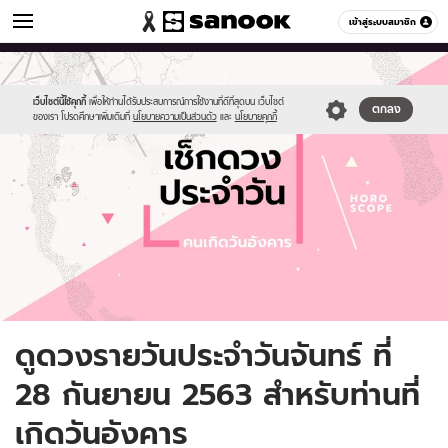
ดูดวง
เข้าสู่ระบบสมาชิก
หมวดอื่นๆ
//s.isanook.com/ho/0/ud/fxd/day/daily-
Sanook
//s.isanook.com/sr/0/images/logo-
600
60
horoscope-
new-
tuesday.jpg
sanook.png
เว็บไซต์นี้ใช้คุกกี้
เพื่อให้ท่านได้รับประสบการณ์การใช้งานที่ดีที่สุดบน เว็บไซต์
ตกลง
ของเรา โปรดศึกษาเพิ่มเติมที่
นโยบายความเป็นส่วนตัว
และ
นโยบายคุกกี้
ดูดวงรายวันประจำวันจันทร์ ที่
28 กันยายน 2563 สำหรับท่านที่
เกิดวันอังคาร