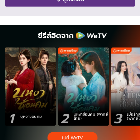
ซีรีส์ฮิตจาก
1
2
3
บุหงาซ่อนคม (พากย์
เมื่อรั
บุหงาซ่อนคม
ไทย)
(พากย์
ไปที่ WeTV