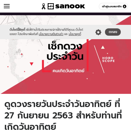
ดูดวง
เข้าสู่ระบบสมาชิก
หมวดอื่นๆ
//s.isanook.com/ho/0/ud/fxd/day/daily-
Sanook
//s.isanook.com/sr/0/images/logo-
600
60
horoscope-
new-
sunday.jpg
sanook.png
เว็บไซต์นี้ใช้คุกกี้
เพื่อให้ท่านได้รับประสบการณ์การใช้งานที่ดีที่สุดบน เว็บไซต์
ตกลง
ของเรา โปรดศึกษาเพิ่มเติมที่
นโยบายความเป็นส่วนตัว
และ
นโยบายคุกกี้
ดูดวงรายวันประจำวันอาทิตย์ ที่
27 กันยายน 2563 สำหรับท่านที่
เกิดวันอาทิตย์