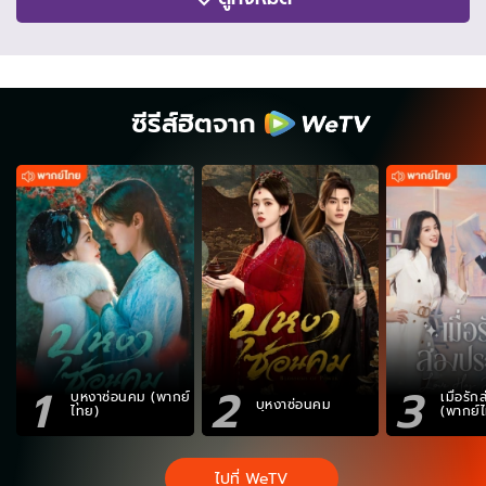
ซีรีส์ฮิตจาก
1
2
3
บุหงาซ่อนคม (พากย์
เมื่อรั
บุหงาซ่อนคม
ไทย)
(พากย์
ไปที่ WeTV