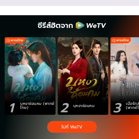
ซีรีส์ฮิตจาก
1
2
3
บุหงาซ่อนคม (พากย์
เมื่อรั
บุหงาซ่อนคม
ไทย)
(พากย์
ไปที่ WeTV