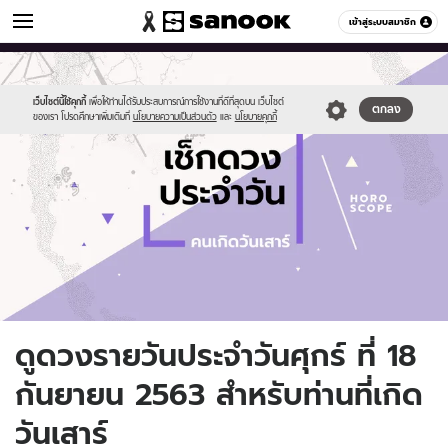
ดูดวง
เข้าสู่ระบบสมาชิก
หมวดอื่นๆ
//s.isanook.com/ho/0/ud/fxd/day/daily-
Sanook
//s.isanook.com/sr/0/images/logo-
600
60
horoscope-
new-
saturday.jpg
sanook.png
เว็บไซต์นี้ใช้คุกกี้
เพื่อให้ท่านได้รับประสบการณ์การใช้งานที่ดีที่สุดบน เว็บไซต์
ตกลง
ของเรา โปรดศึกษาเพิ่มเติมที่
นโยบายความเป็นส่วนตัว
และ
นโยบายคุกกี้
ดูดวงรายวันประจำวันศุกร์ ที่ 18
กันยายน 2563 สำหรับท่านที่เกิด
วันเสาร์