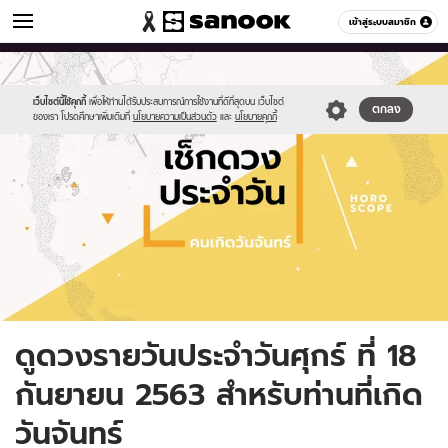
ดูดวง
เข้าสู่ระบบสมาชิก
หมวดอื่นๆ
//s.isanook.com/ho/0/ud/fxd/day/daily-
Sanook
//s.isanook.com/sr/0/images/logo-
600
60
horoscope-
new-
monday.jpg
sanook.png
เว็บไซต์นี้ใช้คุกกี้
เพื่อให้ท่านได้รับประสบการณ์การใช้งานที่ดีที่สุดบน เว็บไซต์
ตกลง
ของเรา โปรดศึกษาเพิ่มเติมที่
นโยบายความเป็นส่วนตัว
และ
นโยบายคุกกี้
ดูดวงรายวันประจำวันศุกร์ ที่ 18
กันยายน 2563 สำหรับท่านที่เกิด
วันจันทร์