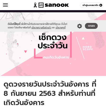
ดูดวง
เข้าสู่ระบบสมาชิก
หมวดอื่นๆ
//s.isanook.com/ho/0/ud/fxd/day/daily-
Sanook
//s.isanook.com/sr/0/images/logo-
600
60
horoscope-
new-
tuesday.jpg
sanook.png
เว็บไซต์นี้ใช้คุกกี้
เพื่อให้ท่านได้รับประสบการณ์การใช้งานที่ดีที่สุดบน เว็บไซต์
ตกลง
ของเรา โปรดศึกษาเพิ่มเติมที่
นโยบายความเป็นส่วนตัว
และ
นโยบายคุกกี้
ดูดวงรายวันประจำวันอังคาร ที่
8 กันยายน 2563 สำหรับท่านที่
เกิดวันอังคาร