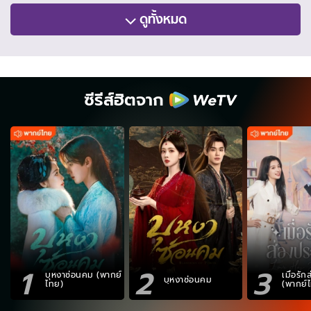
ดูทั้งหมด
ซีรีส์ฮิตจาก
1
2
3
บุหงาซ่อนคม (พากย์
เมื่อรั
บุหงาซ่อนคม
ไทย)
(พากย์