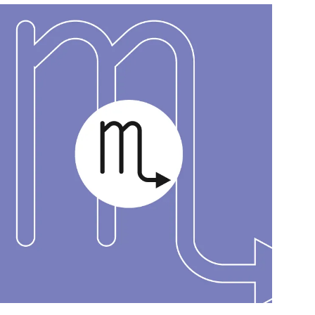
สุขภาพ
ดูทีวี
เที่ยว-กิน
WeTV
Tasteful Thailand
Exclusive
Sanook Choice
นิยาย
ยลได้ที่
ร่วมงานกับเ