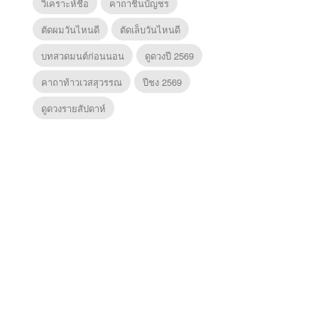
วิเคราะห์ชื่อ
คาถาชินบัญชร
ตัดผมวันไหนดี
ตัดเล็บวันไหนดี
บทสวดมนต์ก่อนนอน
ดูดวงปี 2569
คาถาท้าวเวสสุวรรณ
ปีชง 2569
ดูดวงรายสัปดาห์