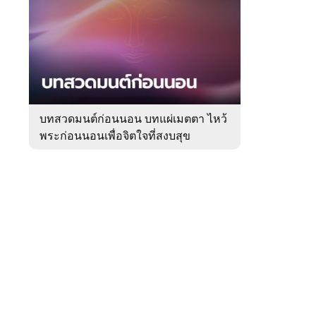
สัปดาห์
ของ
Sanook
ดูด
 WeTV
วง
บทสวดมนต์ก่อนนอน บทแผ่เมตตา ไหว้
พระก่อนนอนเพื่อจิตใจที่สงบสุข
ติดต่อโฆษณา
tencentthbd
sales@tencent.co.th
รา
ร้องเรียนเนื้อหาไม่เหมาะสม
แนะนำติชม แจ้งปัญหาการใช้งาน