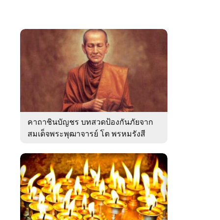
คาถาชินบัญชร บทสวดป้องกันภัยจาก
สมเด็จพระพุฒาจารย์ โต พรหมรังสี