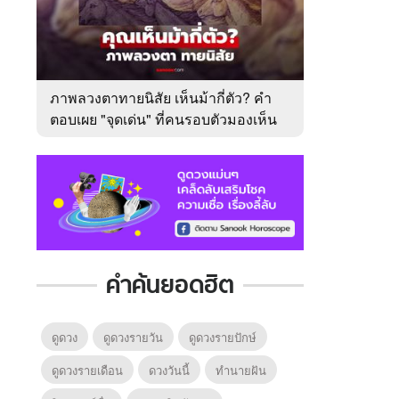
ภาพลวงตาทายนิสัย เห็นม้ากี่ตัว? คำ
ตอบเผย "จุดเด่น" ที่คนรอบตัวมองเห็น
ในตัวคุณ
คำค้นยอดฮิต
ดูดวง
ดูดวงรายวัน
ดูดวงรายปักษ์
ดูดวงรายเดือน
ดวงวันนี้
ทํานายฝัน