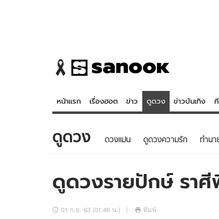
หน้าแรก
เรื่องฮอต
ข่าว
ดูดวง
ข่าวบันเทิง
ก
ดูดวง
ข่าว
ดูดวง - 
ดวงแม่น
ดูดวงความรัก
ทํานา
เรื่องฮอต
ดูดวง
ข่าว
หวยไทย
ดูดวงรายปักษ์ ราศีพ
ข่าวบันเทิง
สถิติหวยไท
ข่าวกีฬา
หวยลาว
01 ก.ย. 63 (01:46 น.)
พิมพ์
ข่าวเศรษฐกิจ