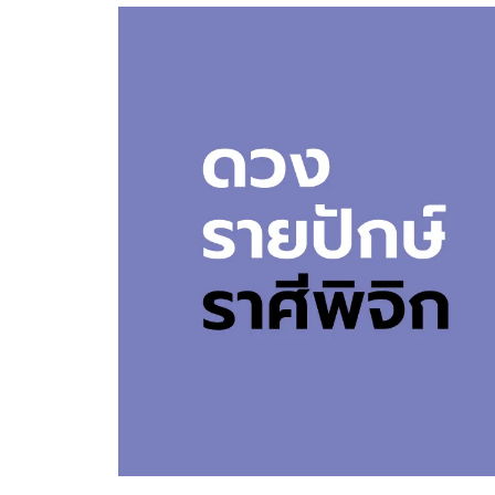
อัปเดตจีน
เช็กข่าวชัวร์
ติดตามสนุกโซเชี
ดาวน์โหลดสนุกแอปฟรี
สงวนลิขสิทธิ์ ©
2569
บริษัท อิมเมจ ฟิวเจอร์ (ประเทศไทย) จำกัด