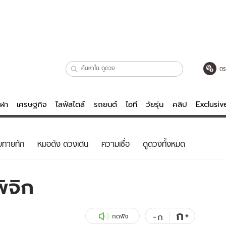
ตร
ีฬา
เศรษฐกิจ
ไลฟ์สไตล์
รถยนต์
ไอที
วัยรุ่น
คลิป
Exclusi
ตรวจหวย
ไลฟ์สไตล์
บันเทิงค
ยทายทัก
หมอดัง ดวงเด่น
ความเชื่อ
ดูดวงทั้งหมด
ผู้หญิง
หนัง-ละคร
ผู้ชาย
เพลง
ิจิก
ย
วัยรุ่น
เกมส์
ไอที
คลิป
ก
+
-
ก
กดฟัง
รถยนต์
พอดแคสต์