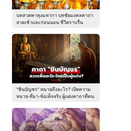
บทสวดพาหุงมหากา บทชัยมงคลคาถา
สวดเช้าและก่อนนอน ชีวิตราบรื่น
"ชินบัญชร" หมายถึงอะไร? เปิดความ
หมาย-ที่มา-ข้อเท็จจริง ผู้แต่งคาถาที่คน
ไทยคุ้นเคย