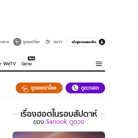
เข้าสู่ระบบสมาชิก
วจหวย
ขูดเลขนำโชค
WeTV
ve WeTV
นิยาย
รบรส
ความรู้รอบตัว
ขูดเลขนำโชค
ดูดวงสด
ฮาวทู
กูรู-รอบรู้
เรื่องฮอตในรอบสัปดาห์
เรื่อง
ของ
Sanook ดูดวง
ฮอต
ใน
รอบ