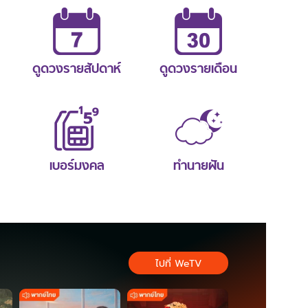
ดูดวงรายสัปดาห์
ดูดวงรายเดือน
เบอร์มงคล
ทำนายฝัน
ไปที่ WeTV