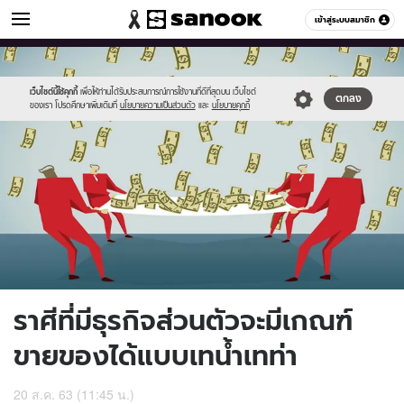
ดูดวง
เข้าสู่ระบบสมาชิก
หมวดอื่นๆ
//s.isanook.com/ho/0/ud/37/189267/799343.jpg
Sanook
//s.isanook.com/sr/0/images/logo-
600
60
new-
sanook.png
เว็บไซต์นี้ใช้คุกกี้
เพื่อให้ท่านได้รับประสบการณ์การใช้งานที่ดีที่สุดบน เว็บไซต์
ตกลง
ของเรา โปรดศึกษาเพิ่มเติมที่
นโยบายความเป็นส่วนตัว
และ
นโยบายคุกกี้
ราศีที่มีธุรกิจส่วนตัวจะมีเกณฑ์
ขายของได้แบบเทน้ำเทท่า
20 ส.ค. 63 (11:45 น.)