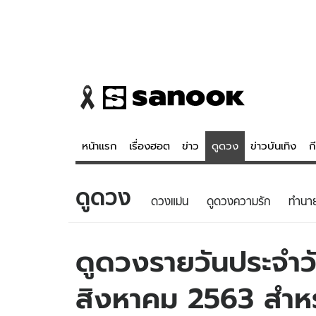
หน้าแรก
เรื่องฮอต
ข่าว
ดูดวง
ข่าวบันเทิง
ก
ดูดวง
ข่าว
ดูดวง - 
ดวงแม่น
ดูดวงความรัก
ทํานา
เรื่องฮอต
ดูดวง
ข่าว
หวยไทย
ดูดวงรายวันประจำวั
ข่าวบันเทิง
สถิติหวยไท
สิงหาคม 2563 สำหรับ
ข่าวกีฬา
หวยลาว
ข่าวเศรษฐกิจ