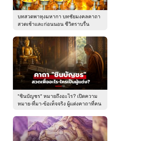
บทสวดพาหุงมหากา บทชัยมงคลคาถา
สวดเช้าและก่อนนอน ชีวิตราบรื่น
"ชินบัญชร" หมายถึงอะไร? เปิดความ
หมาย-ที่มา-ข้อเท็จจริง ผู้แต่งคาถาที่คน
ไทยคุ้นเคย