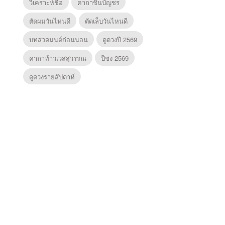
วิเคราะห์ชื่อ
คาถาชินบัญชร
ตัดผมวันไหนดี
ตัดเล็บวันไหนดี
บทสวดมนต์ก่อนนอน
ดูดวงปี 2569
คาถาท้าวเวสสุวรรณ
ปีชง 2569
ดูดวงรายสัปดาห์