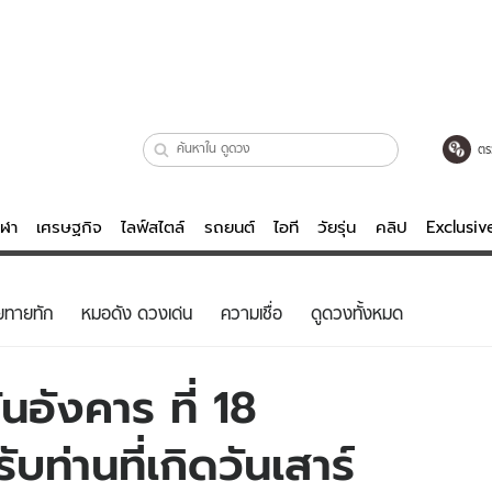
ตร
ีฬา
เศรษฐกิจ
ไลฟ์สไตล์
รถยนต์
ไอที
วัยรุ่น
คลิป
Exclusi
ตรวจหวย
ไลฟ์สไตล์
บันเทิงค
ยทายทัก
หมอดัง ดวงเด่น
ความเชื่อ
ดูดวงทั้งหมด
ผู้หญิง
หนัง-ละคร
ผู้ชาย
เพลง
นอังคาร ที่ 18
ย
วัยรุ่น
เกมส์
ท่านที่เกิดวันเสาร์
ไอที
คลิป
รถยนต์
พอดแคสต์