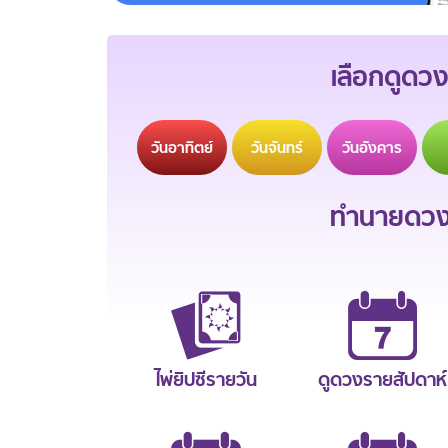
เลือกดูดวง
วัน
อาทิตย์
วัน
จันทร์
วัน
อังคาร
ทำนายดวงช
ไพ่ยิปซีรายวัน
ดูดวงรายสัปดาห์