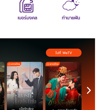
เบอร์มงคล
ทำนายฝัน
ไปที่ WeTV
เมื่อรักส่อง
ตำนานจอม