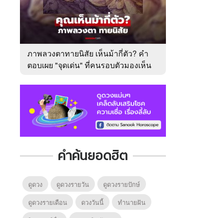
ภาพลวงตาทายนิสัย เห็นม้ากี่ตัว? คำ
ตอบเผย "จุดเด่น" ที่คนรอบตัวมองเห็น
ในตัวคุณ
คำค้นยอดฮิต
ดูดวง
ดูดวงรายวัน
ดูดวงรายปักษ์
ดูดวงรายเดือน
ดวงวันนี้
ทํานายฝัน