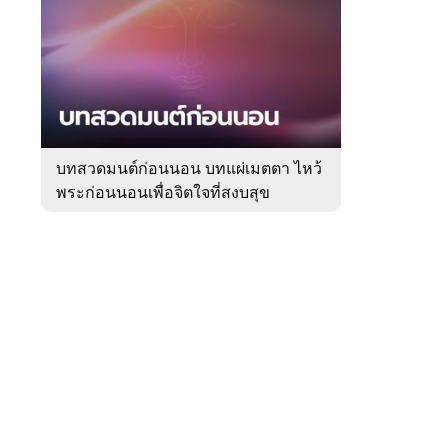
สัปดาห์
ของ
Sanook
ดูด
 WeTV
วง
บทสวดมนต์ก่อนนอน บทแผ่เมตตา ไหว้
พระก่อนนอนเพื่อจิตใจที่สงบสุข
ติดต่อโฆษณา
tencentthbd
sales@tencent.co.th
รา
ร้องเรียนเนื้อหาไม่เหมาะสม
แนะนำติชม แจ้งปัญหาการใช้งาน