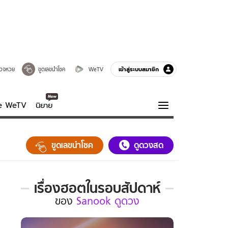
เข้าสู่ระบบสมาชิก
วจหวย
ขูดเลขนำโชค
WeTV
ve WeTV
นิยาย
รบรส
ความรู้รอบตัว
ขูดเลขนำโชค
ดูดวงสด
ฮาวทู
กูรู-รอบรู้
เรื่องฮอตในรอบสัปดาห์
เรื่อง
ของ
Sanook ดูดวง
ฮอต
ใน
รอบ