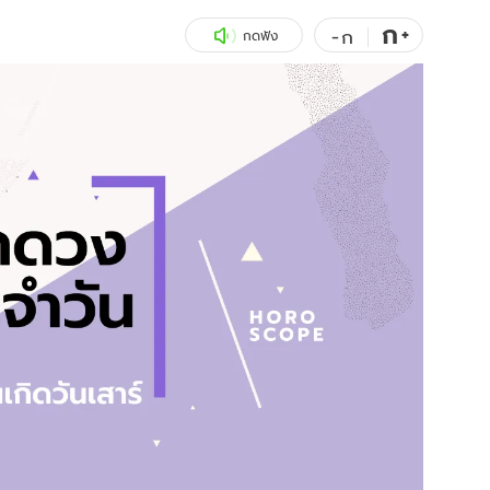
ก
สุขภาพ
+
ดูทีวี
-
ก
กดฟัง
เที่ยว-กิน
WeTV
Tasteful Thailand
Exclusive
Sanook Choice
นิยาย
ยลได้ที่
ร่วมงานกับเ