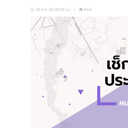
อัปเดตจีน
18 ส.ค. 63 (00:02 น.)
พิมพ์
เช็กข่าวชัวร์
ติดตามสนุกโซเชี
ดาวน์โหลดสนุกแอปฟรี
สงวนลิขสิทธิ์ ©
2569
บริษัท อิมเมจ ฟิวเจอร์ (ประเทศไทย) จำกัด