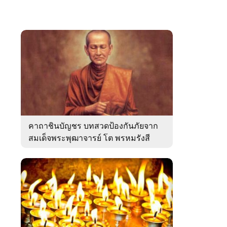
คาถาชินบัญชร บทสวดป้องกันภัยจาก
สมเด็จพระพุฒาจารย์ โต พรหมรังสี