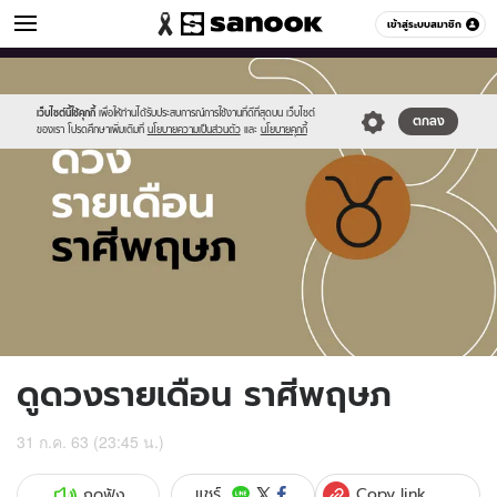
ดูดวง
เข้าสู่ระบบสมาชิก
หมวดอื่นๆ
//s.isanook.com/ho/0/ud/fxd/month/monthly-
Sanook
//s.isanook.com/sr/0/images/logo-
600
60
horoscope-
new-
taurus.jpg
sanook.png
เว็บไซต์นี้ใช้คุกกี้
เพื่อให้ท่านได้รับประสบการณ์การใช้งานที่ดีที่สุดบน เว็บไซต์
ตกลง
ของเรา โปรดศึกษาเพิ่มเติมที่
นโยบายความเป็นส่วนตัว
และ
นโยบายคุกกี้
ดูดวงรายเดือน ราศีพฤษภ
31 ก.ค. 63 (23:45 น.)
Copy link
แชร์
กดฟัง