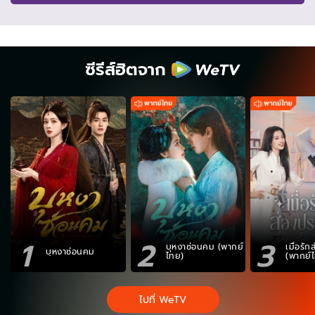
ซีรีส์ฮิตจาก
1
2
3
บุหงาซ่อนคม (พากย์
เมื่อรั
บุหงาซ่อนคม
ไทย)
(พากย์
ไปที่ WeTV