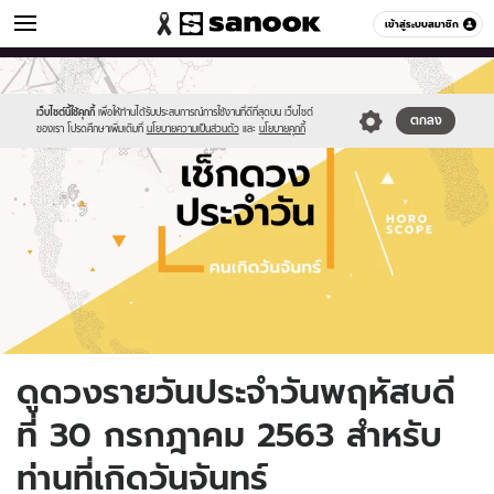
ดูดวง
เข้าสู่ระบบสมาชิก
หมวดอื่นๆ
//s.isanook.com/ho/0/ud/fxd/day/daily-
Sanook
//s.isanook.com/sr/0/images/logo-
600
60
horoscope-
new-
monday.jpg
sanook.png
เว็บไซต์นี้ใช้คุกกี้
เพื่อให้ท่านได้รับประสบการณ์การใช้งานที่ดีที่สุดบน เว็บไซต์
ตกลง
ของเรา โปรดศึกษาเพิ่มเติมที่
นโยบายความเป็นส่วนตัว
และ
นโยบายคุกกี้
ดูดวงรายวันประจำวันพฤหัสบดี
ที่ 30 กรกฎาคม 2563 สำหรับ
ท่านที่เกิดวันจันทร์