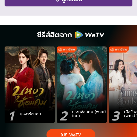
ซีรีส์ฮิตจาก
1
2
3
บุหงาซ่อนคม (พากย์
เมื่อรั
บุหงาซ่อนคม
ไทย)
(พากย์
ไปที่ WeTV