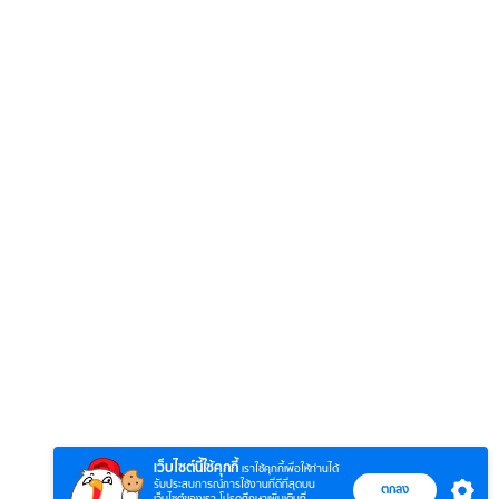
6
7
8
ยุทธ์
หากวินาทีนั้นไม่
ซอโซ่ล่ามธีร์
มหาศึ
พบเธอ (พากย์
(Uncut Ver.)
(พากย
ย)
ไทย)
เว็บไซต์นี้ใช้คุกกี้
เราใช้คุกกี้เพื่อให้ท่านได้
รับประสบการณ์การใช้งานที่ดีที่สุดบน
ตกลง
เว็บไซต์ของเรา โปรดศึกษาเพิ่มเติมที่