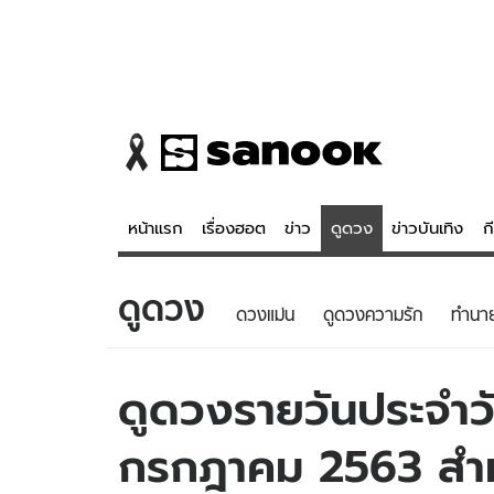
หน้าแรก
เรื่องฮอต
ข่าว
ดูดวง
ข่าวบันเทิง
ก
ดูดวง
ข่าว
ดูดวง - 
ดวงแม่น
ดูดวงความรัก
ทํานา
เรื่องฮอต
ดูดวง
ข่าว
หวยไทย
ดูดวงรายวันประจำวั
ข่าวบันเทิง
สถิติหวยไท
กรกฎาคม 2563 สำหรั
ข่าวกีฬา
หวยลาว
ข่าวเศรษฐกิจ