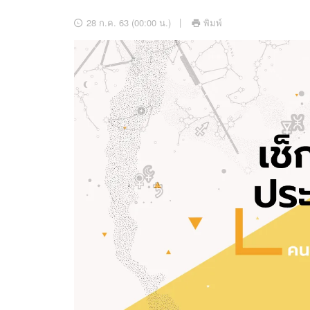
อัปเดตจีน
28 ก.ค. 63 (00:00 น.)
พิมพ์
เช็กข่าวชัวร์
ติดตามสนุกโซเชี
ดาวน์โหลดสนุกแอปฟรี
สงวนลิขสิทธิ์ ©
2569
บริษัท อิมเมจ ฟิวเจอร์ (ประเทศไทย) จำกัด