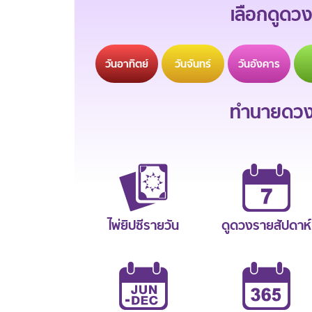
เลือกดูดวง
วัน
อาทิตย์
วัน
จันทร์
วัน
อังคาร
ทำนายดวงช
ไพ่ยิปซีรายวัน
ดูดวงรายสัปดาห์