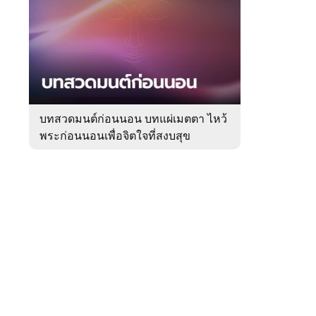
สัปดาห์
ของ
Sanook
ดูด
 WeTV
วง
บทสวดมนต์ก่อนนอน บทแผ่เมตตา ไหว้
พระก่อนนอนเพื่อจิตใจที่สงบสุข
ติดต่อโฆษณา
tencentthbd
sales@tencent.co.th
รา
ร้องเรียนเนื้อหาไม่เหมาะสม
แนะนำติชม แจ้งปัญหาการใช้งาน