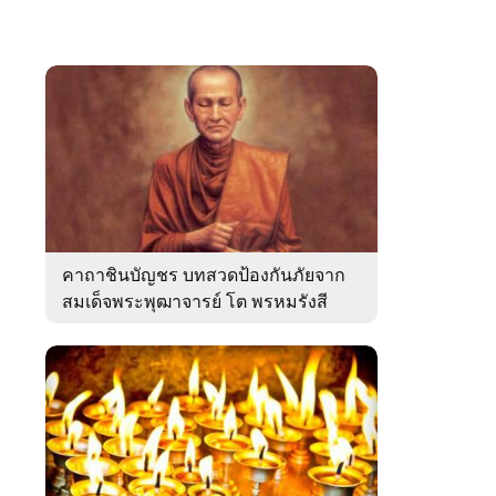
คาถาชินบัญชร บทสวดป้องกันภัยจาก
สมเด็จพระพุฒาจารย์ โต พรหมรังสี