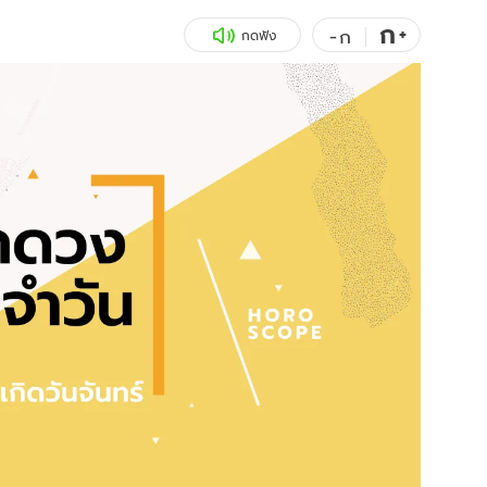
ก
สุขภาพ
+
ดูทีวี
-
ก
กดฟัง
เที่ยว-กิน
WeTV
Tasteful Thailand
Exclusive
Sanook Choice
นิยาย
ยลได้ที่
ร่วมงานกับเ