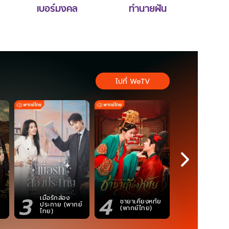
เบอร์มงคล
ทำนายฝัน
ไปที่ WeTV
3
4
5
เมื่อรักส่อง
ตำนานจอม
ชายาเคียงหทัย
ประกาย (พากย์
ภูตถังซาน
(พากย์ไทย)
ไทย)
(พากย์ไท