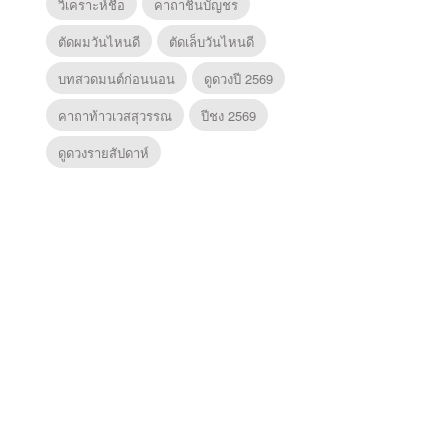
วิเคราะห์ชื่อ
คาถาชินบัญชร
ตัดผมวันไหนดี
ตัดเล็บวันไหนดี
บทสวดมนต์ก่อนนอน
ดูดวงปี 2569
คาถาท้าวเวสสุวรรณ
ปีชง 2569
ดูดวงรายสัปดาห์