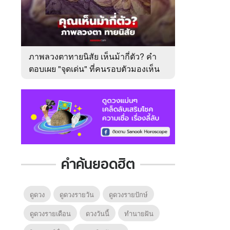
ภาพลวงตาทายนิสัย เห็นม้ากี่ตัว? คำ
ตอบเผย "จุดเด่น" ที่คนรอบตัวมองเห็น
ในตัวคุณ
คำค้นยอดฮิต
ดูดวง
ดูดวงรายวัน
ดูดวงรายปักษ์
ดูดวงรายเดือน
ดวงวันนี้
ทํานายฝัน