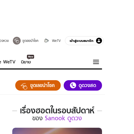
เข้าสู่ระบบสมาชิก
วจหวย
ขูดเลขนำโชค
WeTV
ve WeTV
นิยาย
รบรส
ความรู้รอบตัว
ขูดเลขนำโชค
ดูดวงสด
ฮาวทู
กูรู-รอบรู้
เรื่องฮอตในรอบสัปดาห์
เรื่อง
ของ
Sanook ดูดวง
ฮอต
ใน
รอบ