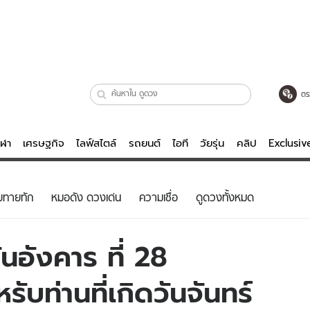
ตร
ีฬา
เศรษฐกิจ
ไลฟ์สไตล์
รถยนต์
ไอที
วัยรุ่น
คลิป
Exclusi
ตรวจหวย
ไลฟ์สไตล์
บันเทิงค
ยทายทัก
หมอดัง ดวงเด่น
ความเชื่อ
ดูดวงทั้งหมด
ผู้หญิง
หนัง-ละคร
ผู้ชาย
เพลง
นอังคาร ที่ 28
ย
วัยรุ่น
เกมส์
บท่านที่เกิดวันจันทร์
ไอที
คลิป
รถยนต์
พอดแคสต์