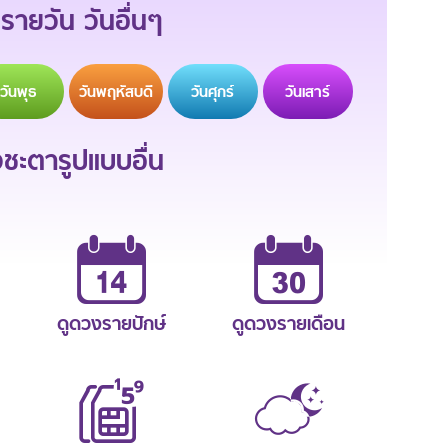
รายวัน วันอื่นๆ
วัน
พุธ
วัน
พฤหัสบดี
วัน
ศุกร์
วัน
เสาร์
ะตารูปแบบอื่น
ดูดวงรายปักษ์
ดูดวงรายเดือน