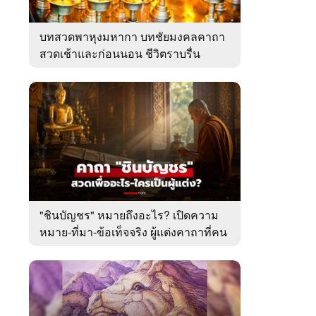
บทสวดพาหุงมหากา บทชัยมงคลคาถา
สวดเช้าและก่อนนอน ชีวิตราบรื่น
"ชินบัญชร" หมายถึงอะไร? เปิดความ
หมาย-ที่มา-ข้อเท็จจริง ผู้แต่งคาถาที่คน
ไทยคุ้นเคย