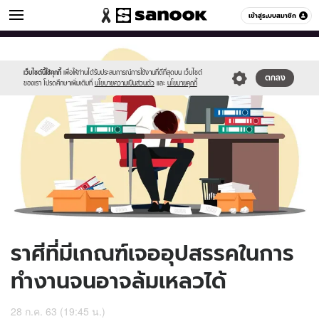
ดูดวง
เข้าสู่ระบบสมาชิก
หมวดอื่นๆ
//s.isanook.com/ho/0/ud/37/187551/839573.jpg
Sanook
//s.isanook.com/sr/0/images/logo-
600
60
new-
sanook.png
เว็บไซต์นี้ใช้คุกกี้
เพื่อให้ท่านได้รับประสบการณ์การใช้งานที่ดีที่สุดบน เว็บไซต์
ตกลง
ของเรา โปรดศึกษาเพิ่มเติมที่
นโยบายความเป็นส่วนตัว
และ
นโยบายคุกกี้
ราศีที่มีเกณฑ์เจออุปสรรคในการ
ทำงานจนอาจล้มเหลวได้
28 ก.ค. 63 (19:45 น.)