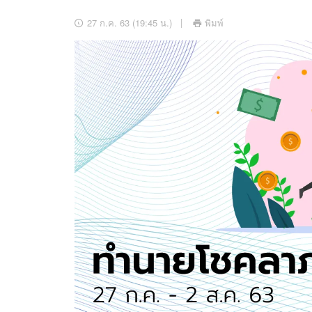
อัปเดตจีน
27 ก.ค. 63 (19:45 น.)
พิมพ์
เช็กข่าวชัวร์
ติดตามสนุกโซเชี
ดาวน์โหลดสนุกแอปฟรี
สงวนลิขสิทธิ์ ©
2569
บริษัท อิมเมจ ฟิวเจอร์ (ประเทศไทย) จำกัด