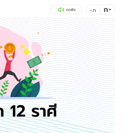
ก
สุขภาพ
+
ดูทีวี
-
ก
กดฟัง
เที่ยว-กิน
WeTV
Tasteful Thailand
Exclusive
Sanook Choice
นิยาย
ยลได้ที่
ร่วมงานกับเ