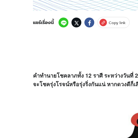
แชร์เรื่องนี้
Copy link
คำทำนายโชคลาภทั้ง 12 ราศี ระหว่างวันที่ 
จะโชครุ่งโรจน์หรือรุ่งริ่งกันแน่ หาก
ดวง
ดีก็