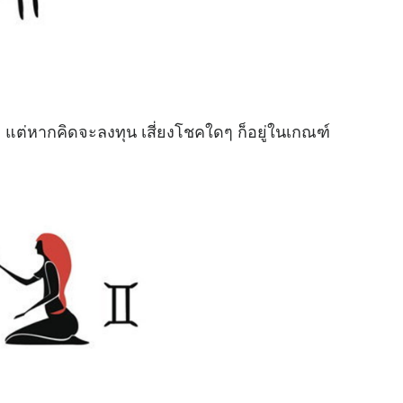
ว แต่หากคิดจะลงทุน เสี่ยงโชคใดๆ ก็อยู่ในเกณฑ์