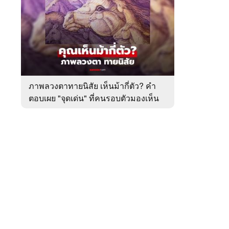
สัปดาห์
ของ
หมวด
ทำนาย
 WeTV
ทาย
ทัก
ภาพลวงตาทายนิสัย เห็นม้ากี่ตัว? คำ
ตอบเผย "จุดเด่น" ที่คนรอบตัวมองเห็น
ติดต่อโฆษณา
ในตัวคุณ
tencentthbd
sales@tencent.co.th
รา
ร้องเรียนเนื้อหาไม่เหมาะสม
แนะนำติชม แจ้งปัญหาการใช้งาน