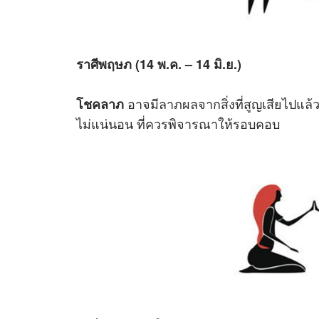
ราศีพฤษภ (14 พ.ค. – 14 มิ.ย.)
อาจมีลาภผลจากสิ่งที่สูญเสียไปแล้
โชคลาภ
ไม่แน่นอน ที่ควรพิจารณาให้รอบคอบ