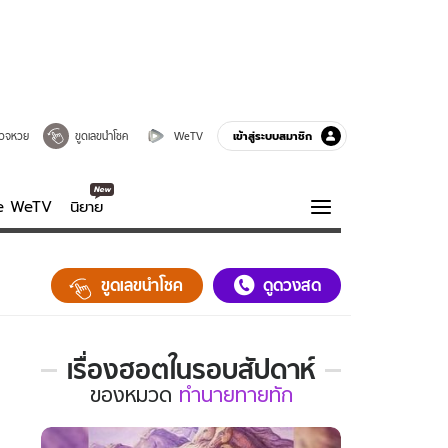
เข้าสู่ระบบสมาชิก
วจหวย
ขูดเลขนำโชค
WeTV
ve WeTV
นิยาย
รบรส
ความรู้รอบตัว
ขูดเลขนำโชค
ดูดวงสด
ฮาวทู
กูรู-รอบรู้
เรื่องฮอตในรอบสัปดาห์
เรื่อง
ของ
หมวด
ทำนายทายทัก
ฮอต
ใน
รอบ