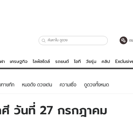
ตร
ีฬา
เศรษฐกิจ
ไลฟ์สไตล์
รถยนต์
ไอที
วัยรุ่น
คลิป
Exclusi
ตรวจหวย
ไลฟ์สไตล์
บันเทิงค
ยทายทัก
หมอดัง ดวงเด่น
ความเชื่อ
ดูดวงทั้งหมด
ผู้หญิง
หนัง-ละคร
ผู้ชาย
เพลง
ศี วันที่ 27 กรกฎาคม
ย
วัยรุ่น
เกมส์
ไอที
คลิป
รถยนต์
พอดแคสต์