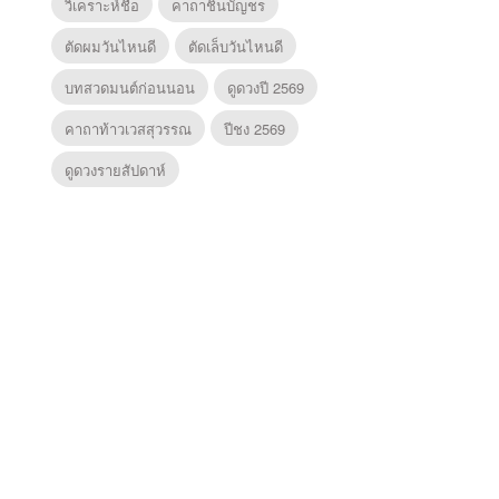
วิเคราะห์ชื่อ
คาถาชินบัญชร
ตัดผมวันไหนดี
ตัดเล็บวันไหนดี
บทสวดมนต์ก่อนนอน
ดูดวงปี 2569
คาถาท้าวเวสสุวรรณ
ปีชง 2569
ดูดวงรายสัปดาห์