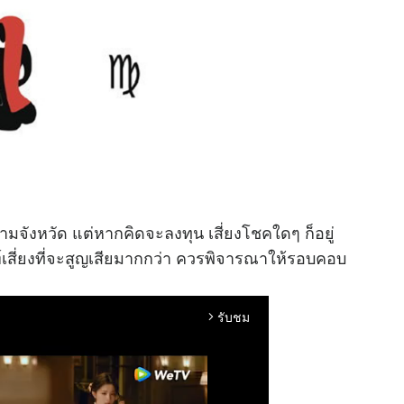
จังหวัด แต่หากคิดจะลงทุน เสี่ยงโชคใดๆ ก็อยู่
์เสี่ยงที่จะสูญเสียมากกว่า ควรพิจารณาให้รอบคอบ
รับชม
arrow_forward_ios