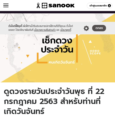
ดูดวง
เข้าสู่ระบบสมาชิก
หมวดอื่นๆ
//s.isanook.com/ho/0/ud/fxd/day/daily-
Sanook
//s.isanook.com/sr/0/images/logo-
600
60
horoscope-
new-
monday.jpg
sanook.png
เว็บไซต์นี้ใช้คุกกี้
เพื่อให้ท่านได้รับประสบการณ์การใช้งานที่ดีที่สุดบน เว็บไซต์
ตกลง
ของเรา โปรดศึกษาเพิ่มเติมที่
นโยบายความเป็นส่วนตัว
และ
นโยบายคุกกี้
ดูดวงรายวันประจำวันพุธ ที่ 22
กรกฎาคม 2563 สำหรับท่านที่
เกิดวันจันทร์