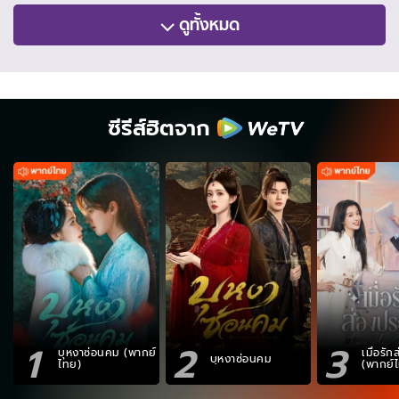
ดูทั้งหมด
ซีรีส์ฮิตจาก
1
2
3
บุหงาซ่อนคม (พากย์
เมื่อรั
บุหงาซ่อนคม
ไทย)
(พากย์