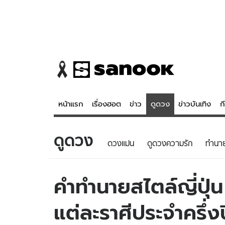
หน้าแรก
เรื่องฮอต
ข่าว
ดูดวง
ข่าวบันเทิง
ก
ดูดวง
ข่าว
ดูดวง - 
ดวงแม่น
ดูดวงความรัก
ทํานา
เรื่องฮอต
ดูดวง
ข่าว
หวยไทย
คำทำนายสไตล์ญี่ปุ
ข่าวบันเทิง
สถิติหวยไท
แต่ละราศีประจำครึ่
ข่าวกีฬา
หวยลาว
ข่าวเศรษฐกิจ