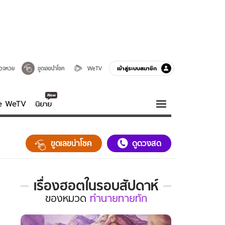
เข้าสู่ระบบสมาชิก
วจหวย
ขูดเลขนำโชค
WeTV
ve WeTV
นิยาย
รบรส
ความรู้รอบตัว
ขูดเลขนำโชค
ดูดวงสด
ฮาวทู
กูรู-รอบรู้
เรื่องฮอตในรอบสัปดาห์
เรื่อง
ของ
หมวด
ทำนายทายทัก
ฮอต
ใน
รอบ