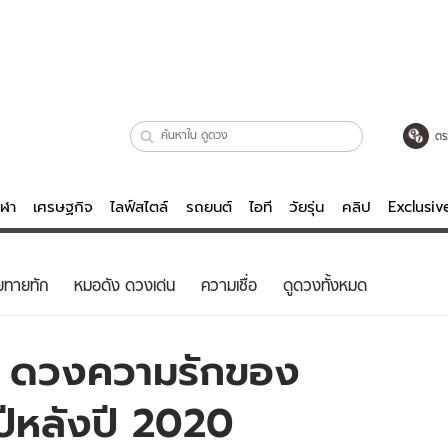
ตร
ีฬา
เศรษฐกิจ
ไลฟ์สไตล์
รถยนต์
ไอที
วัยรุ่น
คลิป
Exclusi
ตรวจหวย
ไลฟ์สไตล์
บันเทิงค
ยทายทัก
หมอดัง ดวงเด่น
ความเชื่อ
ดูดวงทั้งหมด
ผู้หญิง
หนัง-ละคร
ผู้ชาย
เพลง
่น ดวงความรักของ
ย
วัยรุ่น
เกมส์
งปีหลังปี 2020
ไอที
คลิป
รถยนต์
พอดแคสต์