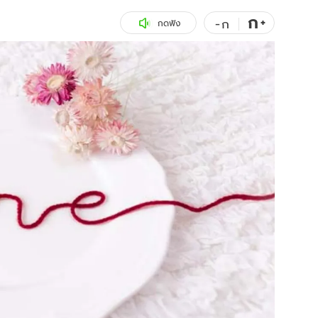
ก
สุขภาพ
+
ดูทีวี
-
ก
กดฟัง
เที่ยว-กิน
WeTV
Tasteful Thailand
Exclusive
Sanook Choice
นิยาย
ยลได้ที่
ร่วมงานกับเ