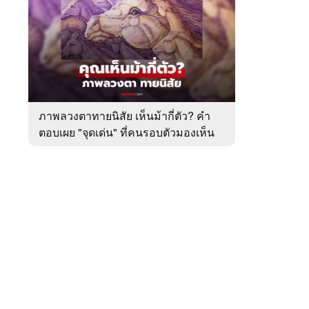
สัปดาห์
ของ
หมวด
ทำนาย
 WeTV
ทาย
ทัก
ภาพลวงตาทายนิสัย เห็นม้ากี่ตัว? คำ
ตอบเผย "จุดเด่น" ที่คนรอบตัวมองเห็น
ติดต่อโฆษณา
ในตัวคุณ
tencentthbd
sales@tencent.co.th
รา
ร้องเรียนเนื้อหาไม่เหมาะสม
แนะนำติชม แจ้งปัญหาการใช้งาน