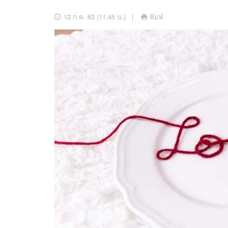
อัปเดตจีน
13 ก.ค. 63 (11:45 น.)
พิมพ์
เช็กข่าวชัวร์
ติดตามสนุกโซเชี
ดาวน์โหลดสนุกแอปฟรี
สงวนลิขสิทธิ์ ©
2569
บริษัท อิมเมจ ฟิวเจอร์ (ประเทศไทย) จำกัด