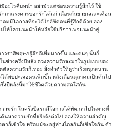
่มีอะไรคืบหน้า อย่ามัวแต่ซ่อนความรู้สึกไว้ ใช้
รักมาแรงควรบอกรักได้แก่ เดือนกันยายนและเดือน
มมีโอกาสที่จะได้ใกล้ชิดคนที่รู้สึกดีด้วย ลอง
ปให้ใครแนะนำให้หรือใช้บริการเพจแนะนำคู่
ชาวราศีพฤษภรู้สึกดีเพิ่มมากขึ้น และคนๆ นั้นก็
ะ ในช่วงครึ่งปีหลัง ดวงความรักจะมาในรูปแบบของ
เตตัสความรักก็เหอะ ยิ่งทำตัวให้ดูร่าเริงสนุกสนาน
กาสได้พบปะเจอคนเพิ่มขึ้น หลังเดือนตุลาคมเป็นต้นไป
รึ่งปีหลังนี้มาใช้ชีวิตด้วยความสดใสกัน
บความรัก ในครึ่งปีแรกมีโอกาสได้พัฒนาไปในทางที่
่งมั่นค้นหาความรักที่จริงจังต่อไป ลองให้ความสำคัญ
ตาก็เข้าใจ หรือแม้จะอยู่ห่างไกลกันก็เชื่อใจกัน คำ