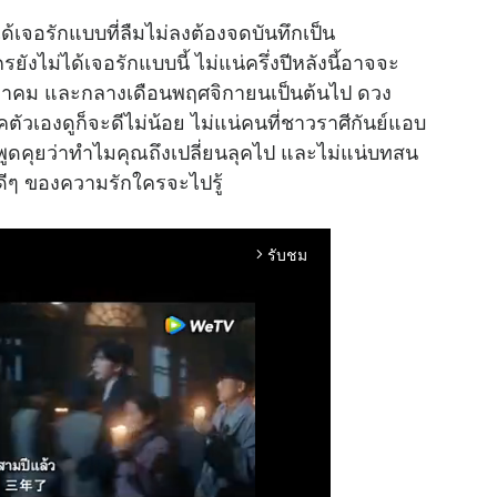
ได้เจอรักแบบที่ลืมไม่ลงต้องจดบันทึกเป็น
ังไม่ได้เจอรักแบบนี้ ไม่แน่ครึ่งปีหลังนี้อาจจะ
ุลาคม และกลางเดือนพฤศจิกายนเป็นต้นไป ดวง
ัวเองดูก็จะดีไม่น้อย ไม่แน่คนที่ชาวราศีกันย์แอบ
ูดคุยว่าทำไมคุณถึงเปลี่ยนลุคไป และไม่แน่บทสน
วดีๆ ของความรักใครจะไปรู้
รับชม
arrow_forward_ios