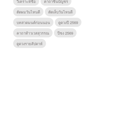
วิเคราะห์ชื่อ
คาถาชินบัญชร
ตัดผมวันไหนดี
ตัดเล็บวันไหนดี
บทสวดมนต์ก่อนนอน
ดูดวงปี 2569
คาถาท้าวเวสสุวรรณ
ปีชง 2569
ดูดวงรายสัปดาห์