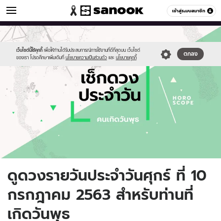
ดูดวง
เข้าสู่ระบบสมาชิก
หมวดอื่นๆ
//s.isanook.com/ho/0/ud/fxd/day/daily-
Sanook
//s.isanook.com/sr/0/images/logo-
600
60
horoscope-
new-
wednesday.jpg
sanook.png
เว็บไซต์นี้ใช้คุกกี้
เพื่อให้ท่านได้รับประสบการณ์การใช้งานที่ดีที่สุดบน เว็บไซต์
ตกลง
ของเรา โปรดศึกษาเพิ่มเติมที่
นโยบายความเป็นส่วนตัว
และ
นโยบายคุกกี้
ดูดวงรายวันประจำวันศุกร์ ที่ 10
กรกฎาคม 2563 สำหรับท่านที่
เกิดวันพุธ