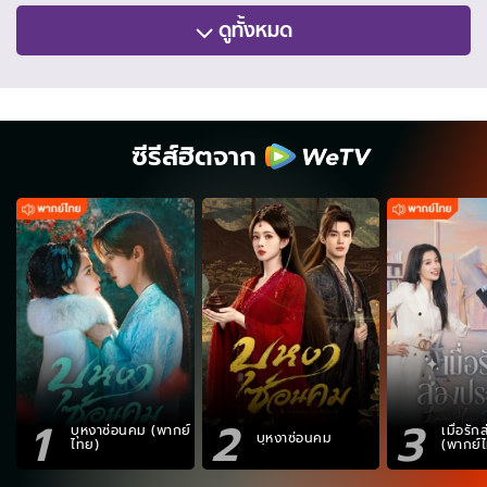
ดูทั้งหมด
ซีรีส์ฮิตจาก
1
2
3
บุหงาซ่อนคม (พากย์
เมื่อรั
บุหงาซ่อนคม
ไทย)
(พากย์