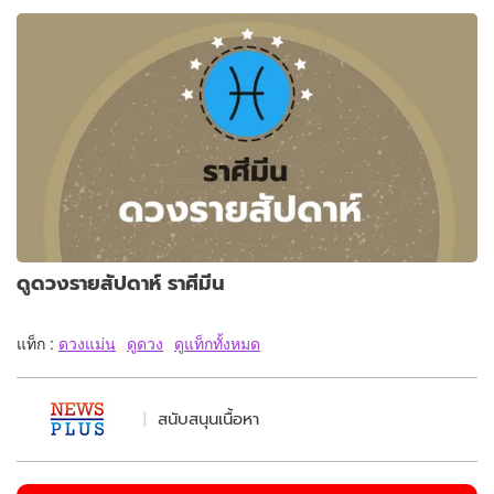
ดูดวงรายสัปดาห์ ราศีมีน
แท็ก :
ดวงแม่น
ดูดวง
ดูแท็กทั้งหมด
สนับสนุนเนื้อหา