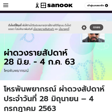
ดูดวง
เข้าสู่ระบบสมาชิก
หมวดอื่นๆ
//s.isanook.com/ho/0/ud/37/185749/horo-
Sanook
//s.isanook.com/sr/0/images/logo-
600
60
new18.jpg
new-
sanook.png
เว็บไซต์นี้ใช้คุกกี้
เพื่อให้ท่านได้รับประสบการณ์การใช้งานที่ดีที่สุดบน เว็บไซต์
ตกลง
ของเรา โปรดศึกษาเพิ่มเติมที่
นโยบายความเป็นส่วนตัว
และ
นโยบายคุกกี้
โหรพันพยากรณ์ ผ่าดวงสัปดาห์
ประจำวันที่ 28 มิถุนายน – 4
กรกฎาคม 2563