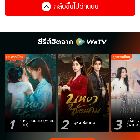
กลับขึ้นไปด้านบน
ซีรีส์ฮิตจาก
1
2
3
บุหงาซ่อนคม (พากย์
เมื่อรั
บุหงาซ่อนคม
ไทย)
(พากย์