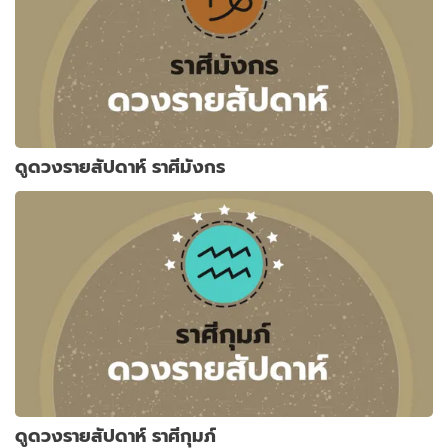
ดูดวงรายสัปดาห์ ราศีมังกร
ดูดวงรายสัปดาห์ ราศีกุมภ์