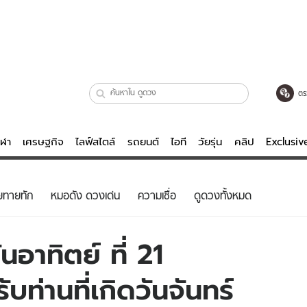
ตร
ีฬา
เศรษฐกิจ
ไลฟ์สไตล์
รถยนต์
ไอที
วัยรุ่น
คลิป
Exclusi
ตรวจหวย
ไลฟ์สไตล์
บันเทิงค
ยทายทัก
หมอดัง ดวงเด่น
ความเชื่อ
ดูดวงทั้งหมด
ผู้หญิง
หนัง-ละคร
ผู้ชาย
เพลง
อาทิตย์ ที่ 21
ย
วัยรุ่น
เกมส์
ท่านที่เกิดวันจันทร์
ไอที
คลิป
รถยนต์
พอดแคสต์