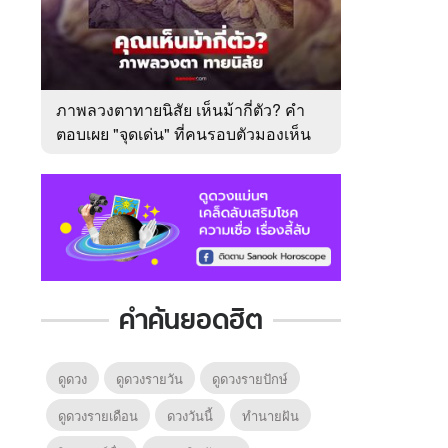
ภาพลวงตาทายนิสัย เห็นม้ากี่ตัว? คำ
ตอบเผย "จุดเด่น" ที่คนรอบตัวมองเห็น
ในตัวคุณ
คำค้นยอดฮิต
ดูดวง
ดูดวงรายวัน
ดูดวงรายปักษ์
ดูดวงรายเดือน
ดวงวันนี้
ทํานายฝัน