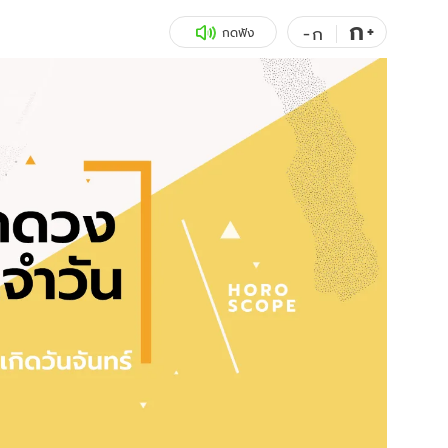
ก
สุขภาพ
+
ดูทีวี
-
ก
กดฟัง
เที่ยว-กิน
WeTV
Tasteful Thailand
Exclusive
Sanook Choice
นิยาย
ยลได้ที่
ร่วมงานกับเ