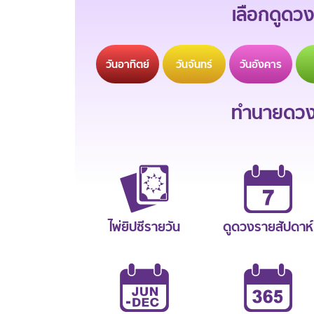
เลือกดูดวง
วัน
อาทิตย์
วัน
จันทร์
วัน
อังคาร
ทำนายดวงช
ไพ่ยิปซีรายวัน
ดูดวงรายสัปดาห์