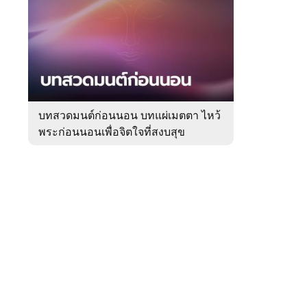
สัปดาห์
ของ
Sanook
ดูด
 WeTV
วง
บทสวดมนต์ก่อนนอน บทแผ่เมตตา ไหว้
พระก่อนนอนเพื่อจิตใจที่สงบสุข
ติดต่อโฆษณา
tencentthbd
sales@tencent.co.th
รา
ร้องเรียนเนื้อหาไม่เหมาะสม
แนะนำติชม แจ้งปัญหาการใช้งาน