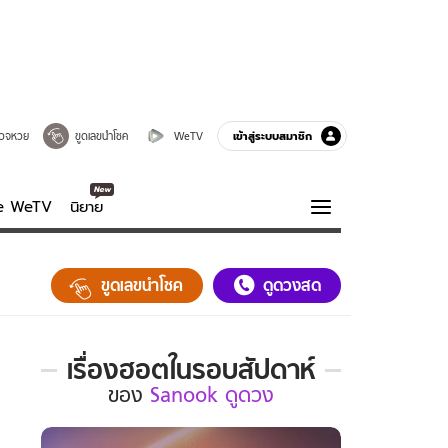
เข้าสู่ระบบสมาชิก
วจหวย
ขูดเลขนำโชค
WeTV
ve WeTV
นิยาย
รบรส
ความรู้รอบตัว
ขูดเลขนำโชค
ดูดวงสด
ฮาวทู
กูรู-รอบรู้
เรื่องฮอตในรอบสัปดาห์
เรื่อง
ของ
Sanook ดูดวง
ฮอต
ใน
รอบ