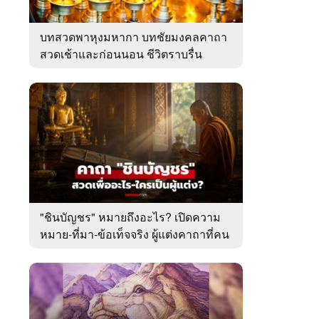
บทสวดพาหุงมหากา บทชัยมงคลคาถา
สวดเช้าและก่อนนอน ชีวิตราบรื่น
"ชินบัญชร" หมายถึงอะไร? เปิดความ
หมาย-ที่มา-ข้อเท็จจริง ผู้แต่งคาถาที่คน
ไทยคุ้นเคย