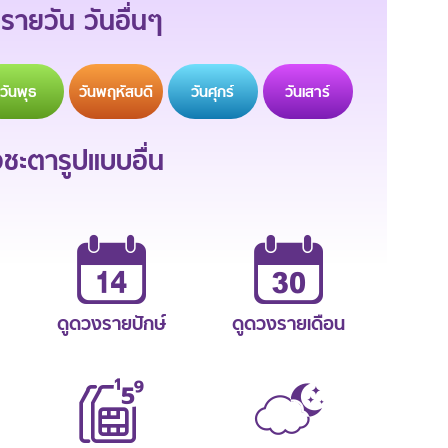
รายวัน วันอื่นๆ
วัน
พุธ
วัน
พฤหัสบดี
วัน
ศุกร์
วัน
เสาร์
ะตารูปแบบอื่น
ดูดวงรายปักษ์
ดูดวงรายเดือน