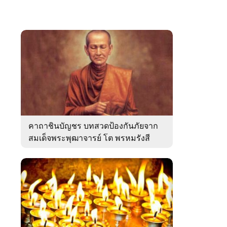
คาถาชินบัญชร บทสวดป้องกันภัยจาก
สมเด็จพระพุฒาจารย์ โต พรหมรังสี