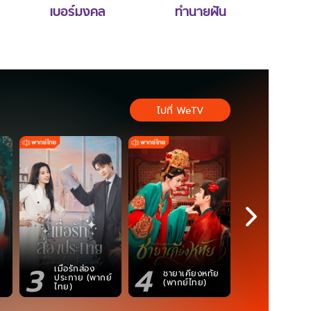
เบอร์มงคล
ทำนายฝัน
ไปที่ WeTV
3
4
5
เมื่อรักส่อง
ตำนานจอม
ชายาเคียงหทัย
ประกาย (พากย์
ภูตถังซาน
(พากย์ไทย)
ไทย)
(พากย์ไท