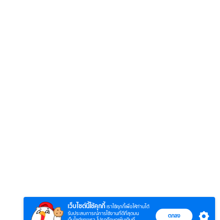
6
7
8
ยุทธ์
หากวินาทีนั้นไม่
หากวินาทีนั้นไม่
โลกอั
พบเธอ (พากย์
พบเธอ
แบบ (
ย)
ไทย)
เว็บไซต์นี้ใช้คุกกี้
เราใช้คุกกี้เพื่อให้ท่านได้
รับประสบการณ์การใช้งานที่ดีที่สุดบน
ตกลง
เว็บไซต์ของเรา โปรดศึกษาเพิ่มเติมที่