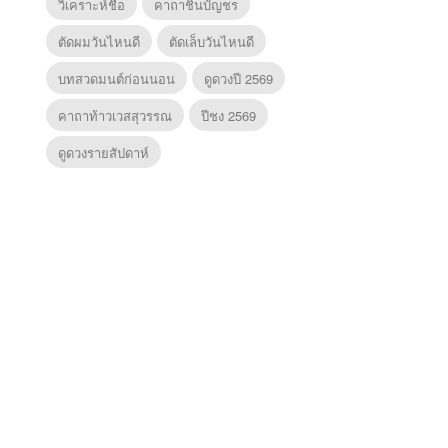
วิเคราะห์ชื่อ
คาถาชินบัญชร
ตัดผมวันไหนดี
ตัดเล็บวันไหนดี
บทสวดมนต์ก่อนนอน
ดูดวงปี 2569
คาถาท้าวเวสสุวรรณ
ปีชง 2569
ดูดวงรายสัปดาห์