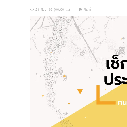
อัปเดตจีน
21 มิ.ย. 63 (00:00 น.)
พิมพ์
เช็กข่าวชัวร์
ติดตามสนุกโซเชี
ดาวน์โหลดสนุกแอปฟรี
สงวนลิขสิทธิ์ ©
2569
บริษัท อิมเมจ ฟิวเจอร์ (ประเทศไทย) จำกัด