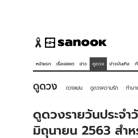
หน้าแรก
เรื่องฮอต
ข่าว
ดูดวง
ข่าวบันเทิง
ก
ดูดวง
ข่าว
ดูดวง - 
ดวงแม่น
ดูดวงความรัก
ทํานา
เรื่องฮอต
ดูดวง
ข่าว
หวยไทย
ดูดวงรายวันประจำวัน
ข่าวบันเทิง
สถิติหวยไท
มิถุนายน 2563 สำหรับ
ข่าวกีฬา
หวยลาว
ข่าวเศรษฐกิจ