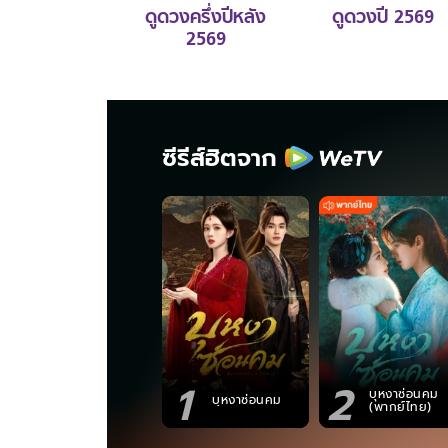
ดูดวงครึ่งปีหลัง
ดูดวงปี 2569
2569
ซีรีส์ฮิตจาก
1
2
บุหงาซ่อนคม
บุหงาซ่อนคม
(พากย์ไทย)