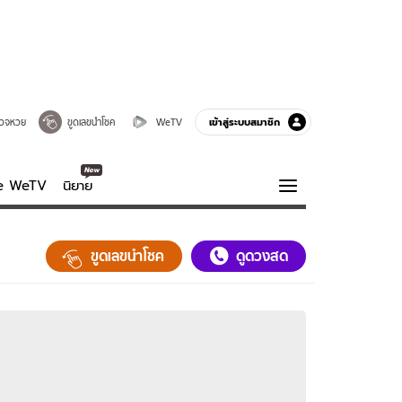
เข้าสู่ระบบสมาชิก
วจหวย
ขูดเลขนำโชค
WeTV
ve WeTV
นิยาย
รบรส
ความรู้รอบตัว
ขูดเลขนำโชค
ดูดวงสด
ฮาวทู
กูรู-รอบรู้