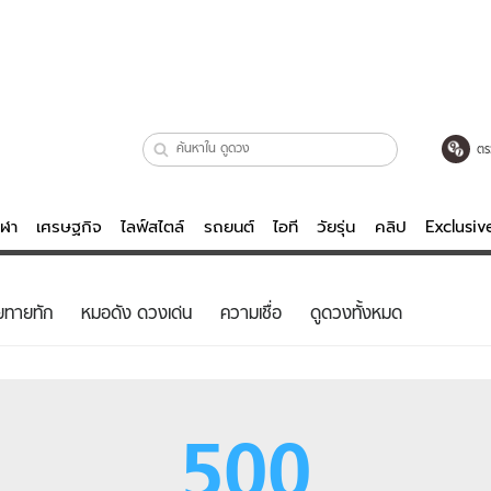
ตร
ีฬา
เศรษฐกิจ
ไลฟ์สไตล์
รถยนต์
ไอที
วัยรุ่น
คลิป
Exclusi
ตรวจหวย
ไลฟ์สไตล์
บันเทิงค
ยทายทัก
หมอดัง ดวงเด่น
ความเชื่อ
ดูดวงทั้งหมด
ผู้หญิง
หนัง-ละคร
ผู้ชาย
เพลง
ย
วัยรุ่น
เกมส์
500
ไอที
คลิป
รถยนต์
พอดแคสต์