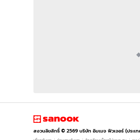
อัปเดตจีน
เช็กข่าวชัวร์
ติดตามสนุกโซเชี
ดาวน์โหลดสนุกแอปฟรี
สงวนลิขสิทธิ์ ©
2569
บริษัท อิมเมจ ฟิวเจอร์ (ประเทศไทย) จำกัด
สงวนลิขสิทธิ์ ©
2569
บริษัท อิมเมจ ฟิวเจอร์ (ประเ