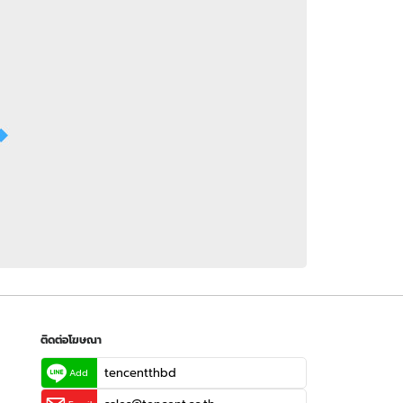
 WeTV
ติดต่อโฆษณา
tencentthbd
sales@tencent.co.th
รา
ร้องเรียนเนื้อหาไม่เหมาะสม
แนะนำติชม แจ้งปัญหาการใช้งาน
ติดต่อโฆษณา
tencentthbd
Add