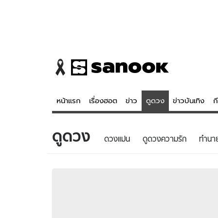
หน้าแรก
เรื่องฮอต
ข่าว
ดูดวง
ข่าวบันเทิง
ก
ดูดวง
ข่าว
ดูดวง - 
ดวงแม่น
ดูดวงความรัก
ทํานา
เรื่องฮอต
ดูดวง
ข่าว
หวยไทย
ข่าวบันเทิง
สถิติหวยไท
ข่าวกีฬา
หวยลาว
ข่าวเศรษฐกิจ