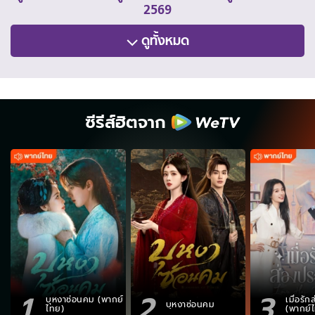
2569
ดูทั้งหมด
ซีรีส์ฮิตจาก
1
2
3
บุหงาซ่อนคม (พากย์
เมื่อรั
บุหงาซ่อนคม
ไทย)
(พากย์