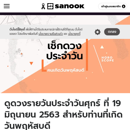
ดูดวง
เข้าสู่ระบบสมาชิก
หมวดอื่นๆ
//s.isanook.com/ho/0/ud/fxd/day/daily-
Sanook
//s.isanook.com/sr/0/images/logo-
600
60
horoscope-
new-
thursday.jpg
sanook.png
เว็บไซต์นี้ใช้คุกกี้
เพื่อให้ท่านได้รับประสบการณ์การใช้งานที่ดีที่สุดบน เว็บไซต์
ตกลง
ของเรา โปรดศึกษาเพิ่มเติมที่
นโยบายความเป็นส่วนตัว
และ
นโยบายคุกกี้
ดูดวงรายวันประจำวันศุกร์ ที่ 19
มิถุนายน 2563 สำหรับท่านที่เกิด
วันพฤหัสบดี